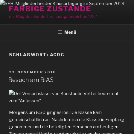
Zum
FARBIGE ZUSTÄNDE
Inhalt
der Blog des Sonderforschungsbereiches 1232
springen
Menü
SCHLAGWORT:
ACDC
VERÖFFENTLICHT
23. NOVEMBER 2018
AM
Besuch am BIAS
Morgens um 8:30 ging es los. Die Klasse kam
gemeinschaftlich an. Nachdem ich die Klasse in Empfang
genommen und die beteiligten Personen am heutigen
Tag vorgestellt hatte, wurden wir alle von der gesamten