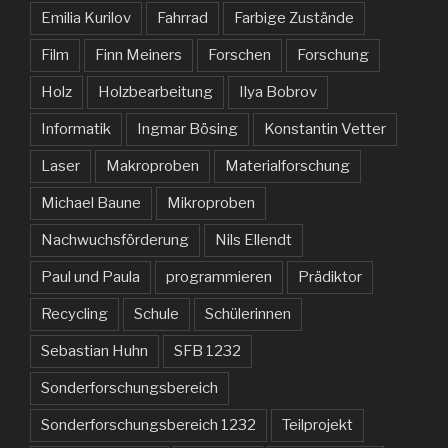
Emilia Kurilov
Fahrrad
Farbige Zustände
Film
Finn Meiners
Forschen
Forschung
Holz
Holzbearbeitung
Ilya Bobrov
Informatik
Ingmar Bösing
Konstantin Vetter
Laser
Makroproben
Materialforschung
Michael Baune
Mikroproben
Nachwuchsförderung
Nils Ellendt
Paul und Paula
programmieren
Prädiktor
Recycling
Schule
Schülerinnen
Sebastian Huhn
SFB 1232
Sonderforschungsbereich
Sonderforschungsbereich 1232
Teilprojekt