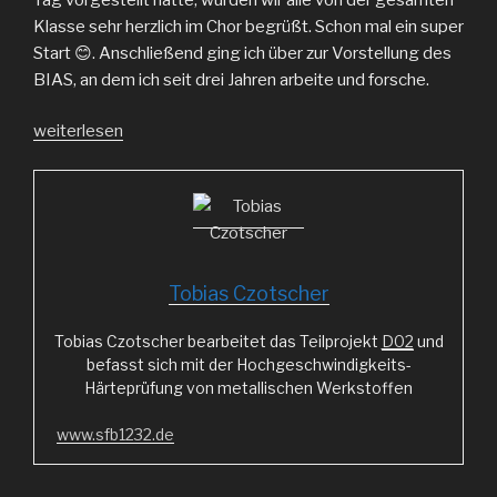
Klasse sehr herzlich im Chor begrüßt. Schon mal ein super
Start 😊. Anschließend ging ich über zur Vorstellung des
BIAS, an dem ich seit drei Jahren arbeite und forsche.
„Besuch
weiterlesen
am
BIAS“
Tobias Czotscher
Tobias Czotscher bearbeitet das Teilprojekt
D02
und
befasst sich mit der Hochgeschwindigkeits-
Härteprüfung von metallischen Werkstoffen
www.sfb1232.de