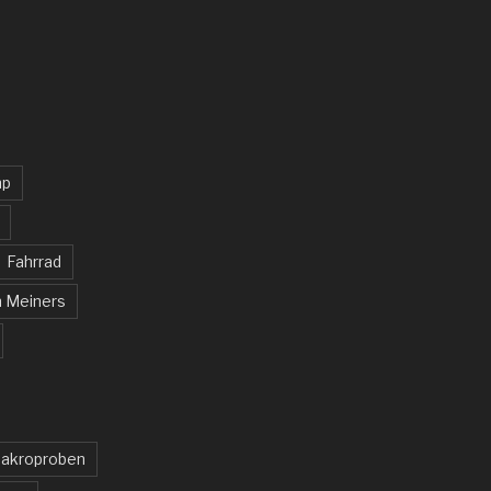
mp
Fahrrad
n Meiners
akroproben