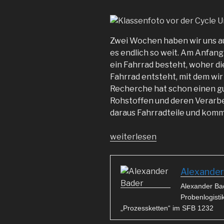
Zwei Wochen haben wir uns au
es endlich so weit. Am Anfang
ein Fahrrad besteht, woher d
Fahrrad entsteht, mit dem wir 
Recherche hat schon einen gu
Rohstoffen und deren Verarb
daraus Fahrradteile und kom
„Von
weiterlesen
der
Theorie
Alexander
in
die
Alexander Ba
Wirklichkeit“
Probenlogistik
„Prozessketten“ im SFB 1232