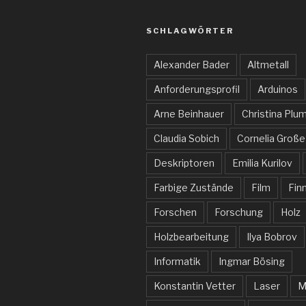
SCHLAGWÖRTER
Alexander Bader
Altmetall
Anforderungsprofil
Arduinos
Arne Beinhauer
Christina Plu
Claudia Sobich
Cornelia Große
Deskriptoren
Emilia Kurilov
Farbige Zustände
Film
Fin
Forschen
Forschung
Holz
Holzbearbeitung
Ilya Bobrov
Informatik
Ingmar Bösing
Konstantin Vetter
Laser
M