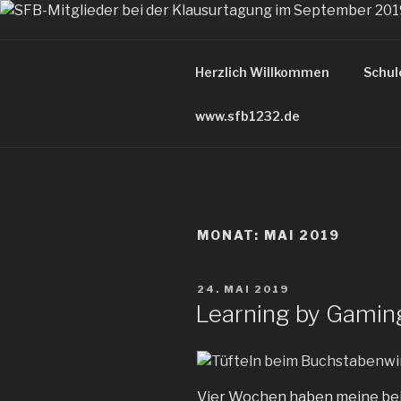
Zum
Inhalt
FARBIGE 
springen
Herzlich Willkommen
Schul
der Blog des Sonderforschun
www.sfb1232.de
MONAT:
MAI 2019
VERÖFFENTLICHT
24. MAI 2019
AM
Learning by Gamin
Vier Wochen haben meine bei