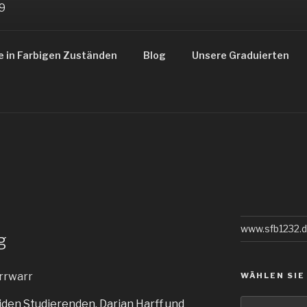
ZUSTÄNDE
e in Farbigen Zuständen
Blog
Unsere Graduierten
gsbereiches 1232
www.sfb1232.
g
WÄHLEN SIE
Wählen
den Studierenden, Darian Harff und