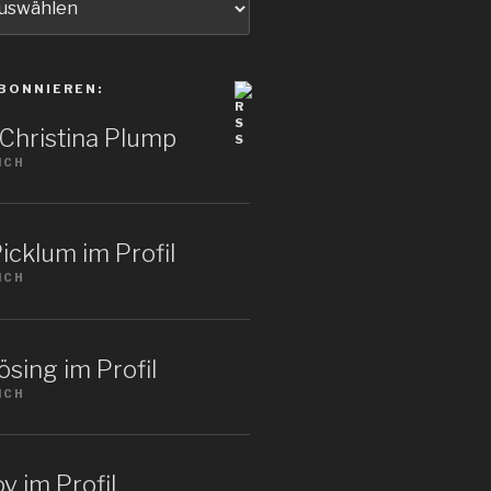
BONNIEREN:
: Christina Plump
ICH
icklum im Profil
ICH
sing im Profil
ICH
v im Profil