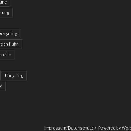
aune
rung
Recycling
tian Huhn
ereich
Upcycling
er
Impressum/Datenschutz
Powered by Wor