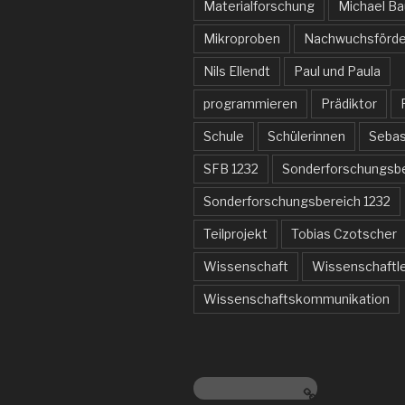
Materialforschung
Michael B
Mikroproben
Nachwuchsförde
Nils Ellendt
Paul und Paula
programmieren
Prädiktor
Schule
Schülerinnen
Sebas
SFB 1232
Sonderforschungsb
Sonderforschungsbereich 1232
Teilprojekt
Tobias Czotscher
Wissenschaft
Wissenschaftl
Wissenschaftskommunikation
www.sfb1232.de