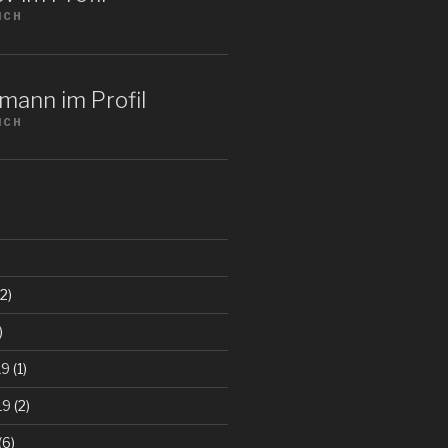
ICH
mann im Profil
ICH
2)
)
19
(1)
19
(2)
(6)