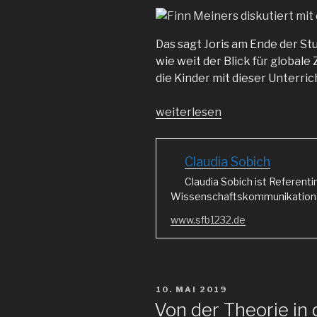
Das sagt Joris am Ende der St
wie weit der Blick für globa
die Kinder mit dieser Unterri
„„In
weiterlesen
einem
Fahrrad
Claudia Sobich
seh
ich
Claudia Sobich ist Referenti
die
Wissenschaftskommunikation i
ganze
www.sfb1232.de
Welt““
VERÖFFENTLICHT
10. MAI 2019
AM
Von der Theorie in 