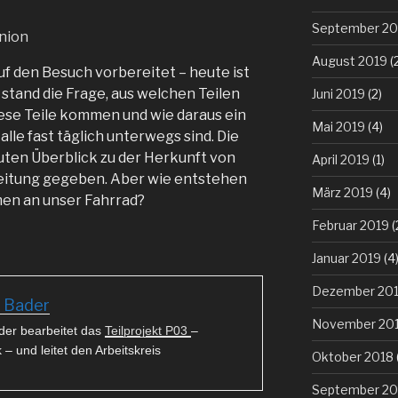
September 20
August 2019
(
f den Besuch vorbereitet – heute ist
 stand die Frage, aus welchen Teilen
Juni 2019
(2)
iese Teile kommen und wie daraus ein
Mai 2019
(4)
alle fast täglich unterwegs sind. Die
ten Überblick zu der Herkunft von
April 2019
(1)
eitung gegeben. Aber wie entstehen
März 2019
(4)
men an unser Fahrrad?
Februar 2019
(
Januar 2019
(4
Dezember 20
 Bader
November 20
der bearbeitet das
Teilprojekt P03
–
 – und leitet den Arbeitskreis
Oktober 2018
September 20