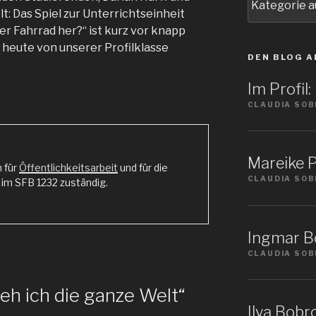
Sie
lt: Das Spiel zur Unterrichtseinheit
ein
r Fahrrad her?“ ist kurz vor knapp
Thema
 heute von unserer Profilklasse
DEN BLOG A
Im Profil
CLAUDIA SOB
Mareike P
n für
Öffentlichkeitsarbeit
und für die
CLAUDIA SOB
m SFB 1232 zuständig.
Ingmar Bö
CLAUDIA SOB
eh ich die ganze Welt“
Ilya Bobro