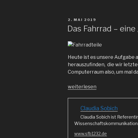
VERÖFFENTLICHT
2. MAI 2019
AM
Das Fahrrad – eine
Heute ist es unsere Aufgabe a
herauszufinden, die wir letzt
Computerraum also, um mal da
„Das
weiterlesen
Fahrrad
–
Claudia Sobich
eine
globale
Claudia Sobich ist Referenti
Geschichte…“
Wissenschaftskommunikation i
www.sfb1232.de