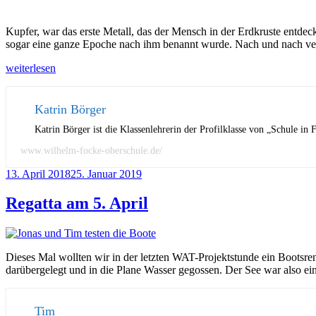
Kupfer, war das erste Metall, das der Mensch in der Erdkruste entdec
sogar eine ganze Epoche nach ihm benannt wurde. Nach und nach verbe
„Eine
weiterlesen
Reise
zum
Mittelpunkt
Katrin Börger
der
Katrin Börger ist die Klassenlehrerin der Profilklasse von „Schule in
Erde“
www.wilhelm-focke-oberschule.de/
Veröffentlicht
13. April 2018
25. Januar 2019
am
Regatta am 5. April
Dieses Mal wollten wir in der letzten WAT-Projektstunde ein Boots
darübergelegt und in die Plane Wasser gegossen. Der See war also e
Tim