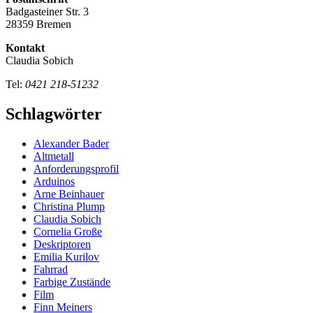
Badgasteiner Str. 3
28359 Bremen
Kontakt
Claudia Sobich
Tel:
0421 218-51232
Schlagwörter
Alexander Bader
Altmetall
Anforderungsprofil
Arduinos
Arne Beinhauer
Christina Plump
Claudia Sobich
Cornelia Große
Deskriptoren
Emilia Kurilov
Fahrrad
Farbige Zustände
Film
Finn Meiners