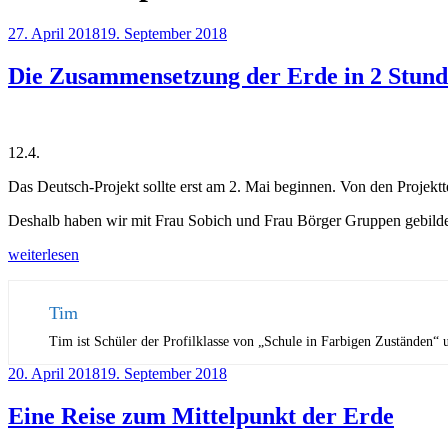
Veröffentlicht
27. April 2018
19. September 2018
am
Die Zusammensetzung der Erde in 2 Stun
12.4.
Das Deutsch-Projekt sollte erst am 2. Mai beginnen. Von den Projekt
Deshalb haben wir mit Frau Sobich und Frau Börger Gruppen gebilde
„Die
weiterlesen
Zusammensetzung
der
Erde
Tim
in
Tim ist Schüler der Profilklasse von „Schule in Farbigen Zuständen“ 
2
Stunden“
Veröffentlicht
20. April 2018
19. September 2018
am
Eine Reise zum Mittelpunkt der Erde