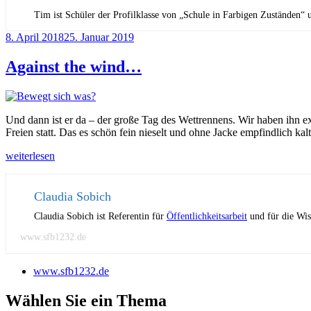
Tim ist Schüler der Profilklasse von „Schule in Farbigen Zuständen“ 
Veröffentlicht
8. April 2018
25. Januar 2019
am
Against the wind…
Und dann ist er da – der große Tag des Wettrennens. Wir haben ihn e
Freien statt. Das es schön fein nieselt und ohne Jacke empfindlich ka
„Against
weiterlesen
the
wind…“
Claudia Sobich
Claudia Sobich ist Referentin für
Öffentlichkeitsarbeit
und für die Wi
www.sfb1232.de
www.sfb1232.de
Wählen Sie ein Thema