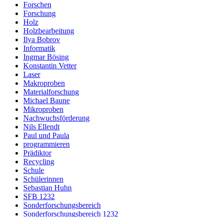
Forschen
Forschung
Holz
Holzbearbeitung
Ilya Bobrov
Informatik
Ingmar Bösing
Konstantin Vetter
Laser
Makroproben
Materialforschung
Michael Baune
Mikroproben
Nachwuchsförderung
Nils Ellendt
Paul und Paula
programmieren
Prädiktor
Recycling
Schule
Schülerinnen
Sebastian Huhn
SFB 1232
Sonderforschungsbereich
Sonderforschungsbereich 1232