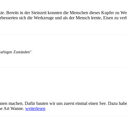
kte. Bereits in der Steinzeit konnten die Menschen dieses Kupfer zu W
sserten sich die Werkzeuge und als der Mensch lernte, Eisen zu verhü
 Farbigen Zuständen“.
rennen machen. Dafür bauten wir uns zuerst einmal einen See. Dazu ha
„Regatta
ine Art Wanne.
weiterlesen
am
5.
April“