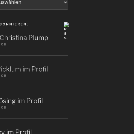
BONNIEREN:
: Christina Plump
ICH
icklum im Profil
ICH
sing im Profil
ICH
v im Profil