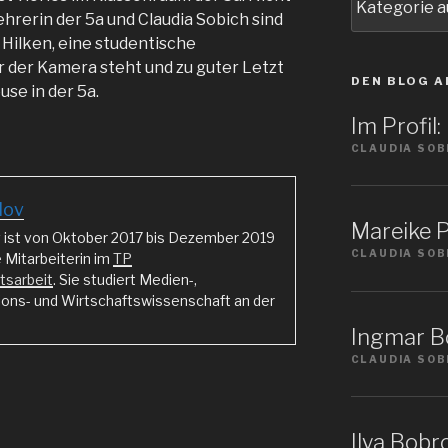
Sie
ehrerin der 5a und Claudia Sobich sind
ein
 Hilken, eine studentische
Thema
er der Kamera steht und zu guter Letzt
DEN BLOG A
ouse in der 5a.
Im Profil
CLAUDIA SOB
ilov
Mareike P
ov ist von Oktober 2017 bis Dezember 2019
CLAUDIA SOB
 Mitarbeiterin im
TP
tsarbeit
. Sie studiert Medien-,
ns- und Wirtschaftswissenschaft an der
Ingmar Bö
CLAUDIA SOB
Ilya Bobro