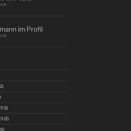
ICH
mann im Profil
ICH
2)
)
19
(1)
19
(2)
(6)