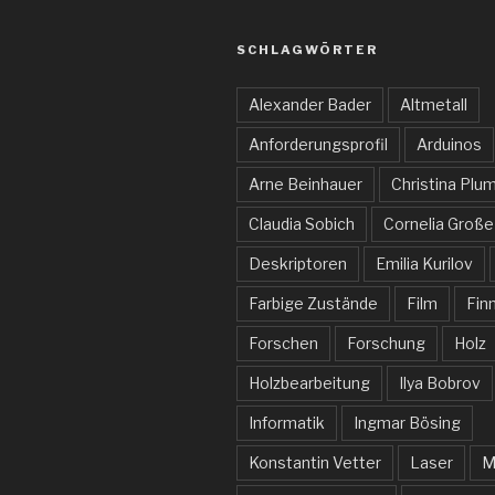
SCHLAGWÖRTER
Alexander Bader
Altmetall
Anforderungsprofil
Arduinos
Arne Beinhauer
Christina Plu
Claudia Sobich
Cornelia Große
Deskriptoren
Emilia Kurilov
Farbige Zustände
Film
Fin
Forschen
Forschung
Holz
Holzbearbeitung
Ilya Bobrov
Informatik
Ingmar Bösing
Konstantin Vetter
Laser
M