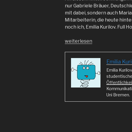
nur Gabriele Bräuer, Deutschl
mit dabei, sondern auch Maria
Mitarbeiterin, die heute hint
noch ich, Emilia Kurilov. Full H
„Es
weiterlesen
war
einmal
Emilia Kur
im
Materialzauberland…“
Emilia Kuril
studentische
Öffentlichkei
Kommunikatio
Uni Bremen.