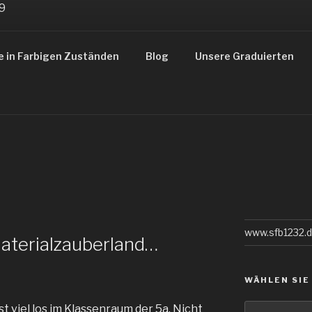
ZUSTÄNDE
e in Farbigen Zuständen
Blog
Unsere Graduierten
gsbereiches 1232
www.sfb1232.
aterialzauberland…
WÄHLEN SIE
Wählen
 viel los im Klassenraum der 5a. Nicht