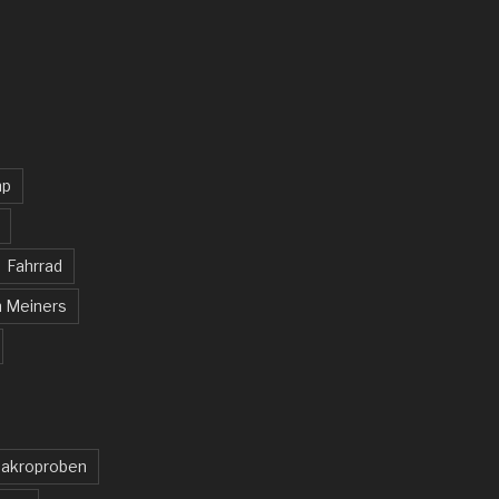
mp
Fahrrad
n Meiners
akroproben