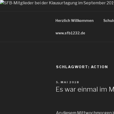
Zum
Inhalt
FARBIGE 
springen
Herzlich Willkommen
Schul
der Blog des Sonderforschun
www.sfb1232.de
SCHLAGWORT:
ACTION
VERÖFFENTLICHT
5. MAI 2018
AM
Es war einmal im M
An diesem Mittwochmorgen ist