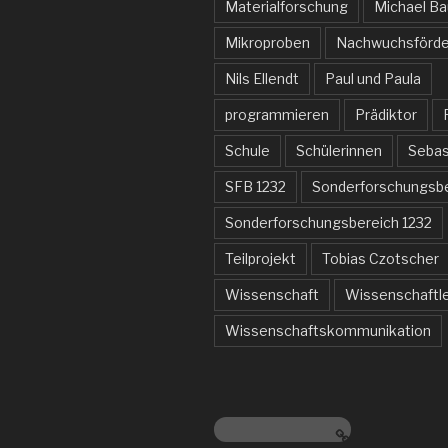
Materialforschung
Michael B
Mikroproben
Nachwuchsförde
Nils Ellendt
Paul und Paula
programmieren
Prädiktor
Schule
Schülerinnen
Sebas
SFB 1232
Sonderforschungsb
Sonderforschungsbereich 1232
Teilprojekt
Tobias Czotscher
Wissenschaft
Wissenschaftl
Wissenschaftskommunikation
www.sfb1232.de