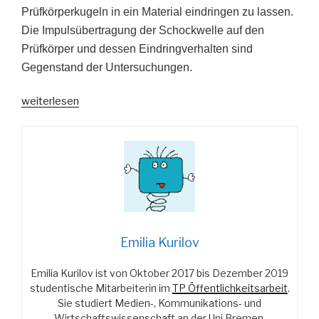
Prüfkörperkugeln in ein Material eindringen zu lassen.
Die Impulsübertragung der Schockwelle auf den
Prüfkörper und dessen Eindringverhalten sind
Gegenstand der Untersuchungen.
„Ziehen,
weiterlesen
drücken
oder
doch
lieber
dehnen?
–
Teil
2“
Emilia Kurilov
Emilia Kurilov ist von Oktober 2017 bis Dezember 2019
studentische Mitarbeiterin im
TP Öffentlichkeitsarbeit
.
Sie studiert Medien-, Kommunikations- und
Wirtschaftswissenschaft an der Uni Bremen.