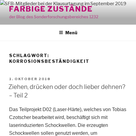
Zum
FARBIGE ZUSTÄNDE
Inhalt
der Blog des Sonderforschungsbereiches 1232
springen
Menü
SCHLAGWORT:
KORROSIONSBESTÄNDIGKEIT
VERÖFFENTLICHT
1. OKTOBER 2018
AM
Ziehen, drücken oder doch lieber dehnen?
– Teil 2
Das Teilprojekt D02 (Laser-Härte), welches von Tobias
Czotscher bearbeitet wird, beschäftigt sich mit
laserinduzierten Schockwellen. Die erzeugten
Schockwellen sollen genutzt werden, um