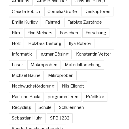
Arduinos
Arne Beinhauer
Christina Plump
Claudia Sobich
Cornelia Große
Deskriptoren
Emilia Kurilov
Fahrrad
Farbige Zustände
Film
Finn Meiners
Forschen
Forschung
Holz
Holzbearbeitung
Ilya Bobrov
Informatik
Ingmar Bösing
Konstantin Vetter
Laser
Makroproben
Materialforschung
Michael Baune
Mikroproben
Nachwuchsförderung
Nils Ellendt
Paul und Paula
programmieren
Prädiktor
Recycling
Schule
Schülerinnen
Sebastian Huhn
SFB 1232
Sonderforschungsbereich