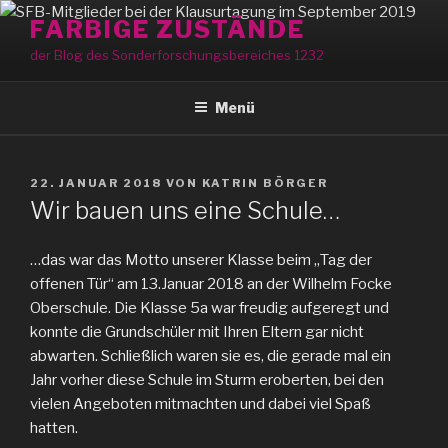
Zum
FARBIGE ZUSTÄNDE
Inhalt
der Blog des Sonderforschungsbereiches 1232
springen
Menü
VERÖFFENTLICHT
22. JANUAR 2018
VON
KATRIN BÖRGER
AM
Wir bauen uns eine Schule…
…das war das Motto unserer Klasse beim „Tag der
offenen Tür“ am 13.Januar 2018 an der Wilhelm Focke
Oberschule. Die Klasse 5a war freudig aufgeregt und
konnte die Grundschüler mit Ihren Eltern gar nicht
abwarten. Schließlich waren sie es, die gerade mal ein
Jahr vorher diese Schule im Sturm eroberten, bei den
vielen Angeboten mitmachten und dabei viel Spaß
hatten.