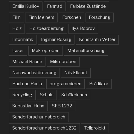
Emilia Kurilov
Fahrrad
Farbige Zustände
Film
Finn Meiners
Forschen
Forschung
Holz
Holzbearbeitung
Ilya Bobrov
Informatik
Ingmar Bösing
Konstantin Vetter
Laser
Makroproben
Materialforschung
Michael Baune
Mikroproben
Nachwuchsförderung
Nils Ellendt
Paul und Paula
programmieren
Prädiktor
Recycling
Schule
Schülerinnen
Sebastian Huhn
SFB 1232
Sonderforschungsbereich
Sonderforschungsbereich 1232
Teilprojekt