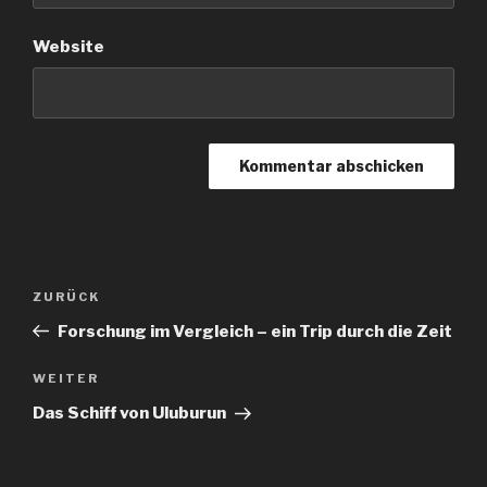
Website
Beitragsnavigation
Vorheriger
ZURÜCK
Beitrag
Forschung im Vergleich – ein Trip durch die Zeit
Nächster
WEITER
Beitrag
Das Schiff von Uluburun