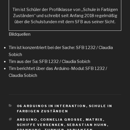
Tim ist Schüler der Profilklasse von „Schule in Farbigen
Zuständen“ und schreibt seit Anfang 2018 regelmäßig
über die Schulstunden mit dem SFB aus seiner Sicht.
Bildquellen
Tim ist konzentriert bei der Sache: SFB 1232 / Claudia
Sobich
Tim aus der 5a: SFB 1232 / Claudia Sobich
Tim berichtet über das Arduino-Modul: SFB 1232 /
Claudia Sobich
KATEGORIEN
06 ARDUINOS IN INTERAKTION
,
SCHULE IN
FARBIGEN ZUSTÄNDEN
SCHLAGWÖRTER
ARDUINO
,
CORNELIA GROSSE
,
MATRIX
,
SCHIFFE VERSENKEN
,
SEBASTIAN HUHN
,
SPANNUNG
,
TURNIER
,
VARIANTEN