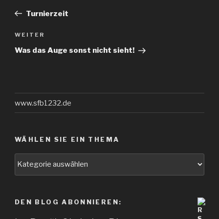
Beitrag
Turnierzeit
Nächster
WEITER
Beitrag
Was das Auge sonst nicht sieht!
www.sfb1232.de
WÄHLEN SIE EIN THEMA
Wählen
Sie
ein
Thema
DEN BLOG ABONNIEREN: