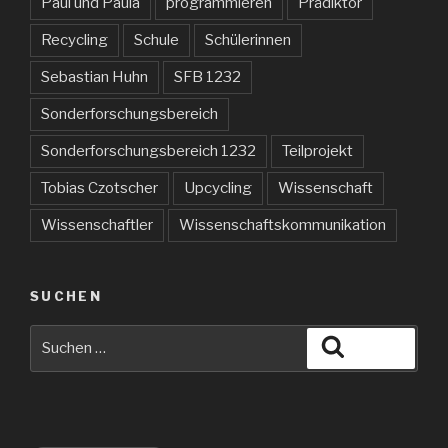
Paul und Paula
programmieren
Prädiktor
Recycling
Schule
Schülerinnen
Sebastian Huhn
SFB 1232
Sonderforschungsbereich
Sonderforschungsbereich 1232
Teilprojekt
Tobias Czotscher
Upcycling
Wissenschaft
Wissenschaftler
Wissenschaftskommunikation
SUCHEN
Suche
Suchen
nach: