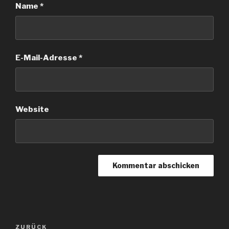
Name
*
E-Mail-Adresse
*
Website
Beitragsnavigation
Vorheriger
ZURÜCK