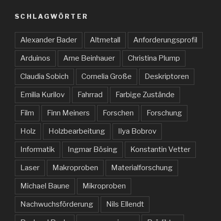
SCHLAGWÖRTER
Alexander Bader
Altmetall
Anforderungsprofil
Arduinos
Arne Beinhauer
Christina Plump
Claudia Sobich
Cornelia Große
Deskriptoren
Emilia Kurilov
Fahrrad
Farbige Zustände
Film
Finn Meiners
Forschen
Forschung
Holz
Holzbearbeitung
Ilya Bobrov
Informatik
Ingmar Bösing
Konstantin Vetter
Laser
Makroproben
Materialforschung
Michael Baune
Mikroproben
Nachwuchsförderung
Nils Ellendt