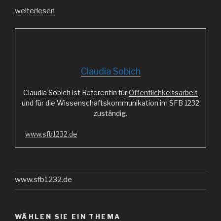
„Von
weiterlesen
Proportionen
und
Dimensionen“
Claudia Sobich
Claudia Sobich ist Referentin für
Öffentlichkeitsarbeit
und für die Wissenschaftskommunikation im SFB 1232
zuständig.
www.sfb1232.de
www.sfb1232.de
WÄHLEN SIE EIN THEMA