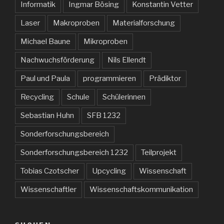
Informatik
Ingmar Bösing
Konstantin Vetter
Laser
Makroproben
Materialforschung
Michael Baune
Mikroproben
Nachwuchsförderung
Nils Ellendt
Paul und Paula
programmieren
Prädiktor
Recycling
Schule
Schülerinnen
Sebastian Huhn
SFB 1232
Sonderforschungsbereich
Sonderforschungsbereich 1232
Teilprojekt
Tobias Czotscher
Upcycling
Wissenschaft
Wissenschaftler
Wissenschaftskommunikation