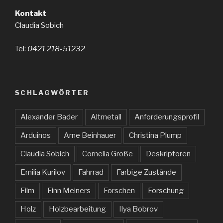
Kontakt
Claudia Sobich
Tel:
0421 218-51232
SCHLAGWÖRTER
Alexander Bader
Altmetall
Anforderungsprofil
Arduinos
Arne Beinhauer
Christina Plump
Claudia Sobich
Cornelia Große
Deskriptoren
Emilia Kurilov
Fahrrad
Farbige Zustände
Film
Finn Meiners
Forschen
Forschung
Holz
Holzbearbeitung
Ilya Bobrov