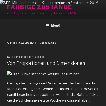
Zum
FARBIGE ZUSTÄNDE
Inhalt
der Blog des Sonderforschungsbereiches 1232
springen
Menü
SCHLAGWORT:
FASSADE
VERÖFFENTLICHT
5. SEPTEMBER 2018
AM
Von Proportionen und Dimensionen
Genug aller Trainings und Vorarbeiten: Heute dürfen die
Mädchen ein eigenes Wohnhaus kreieren. Doch bevor es
damit losgehen kann, befreien wir noch die Betonblöcke,
die die Schülerinnen letzte Woche gegossen haben.