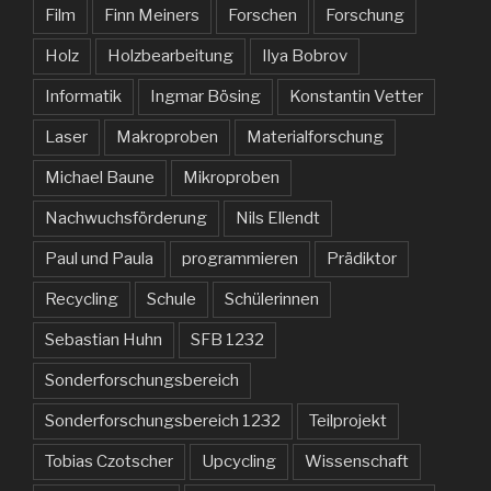
Film
Finn Meiners
Forschen
Forschung
Holz
Holzbearbeitung
Ilya Bobrov
Informatik
Ingmar Bösing
Konstantin Vetter
Laser
Makroproben
Materialforschung
Michael Baune
Mikroproben
Nachwuchsförderung
Nils Ellendt
Paul und Paula
programmieren
Prädiktor
Recycling
Schule
Schülerinnen
Sebastian Huhn
SFB 1232
Sonderforschungsbereich
Sonderforschungsbereich 1232
Teilprojekt
Tobias Czotscher
Upcycling
Wissenschaft