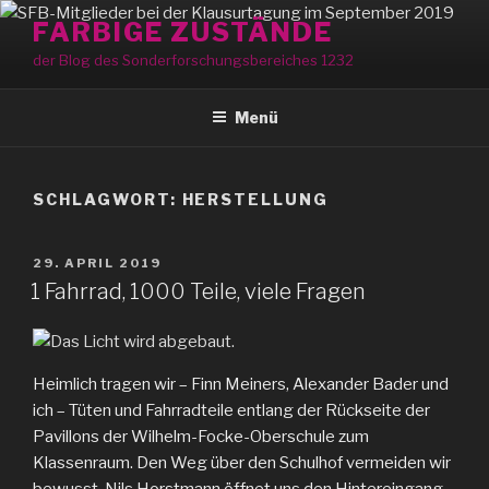
Zum
FARBIGE ZUSTÄNDE
Inhalt
der Blog des Sonderforschungsbereiches 1232
springen
Menü
SCHLAGWORT:
HERSTELLUNG
VERÖFFENTLICHT
29. APRIL 2019
AM
1 Fahrrad, 1000 Teile, viele Fragen
Heimlich tragen wir – Finn Meiners, Alexander Bader und
ich – Tüten und Fahrradteile entlang der Rückseite der
Pavillons der Wilhelm-Focke-Oberschule zum
Klassenraum. Den Weg über den Schulhof vermeiden wir
bewusst. Nils Horstmann öffnet uns den Hintereingang