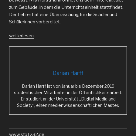
zum Gebäude, in dem die Unterrichtseinheit stattfindet.
Der Lehrer hat eine Überraschung für die Schüler und
Schülerinnen vorbereitet.
„1
weiterlesen
Fahrrad,
1000
Teile,
viele
Fragen“
Darian Harff
Darian Harff ist von Januar bis Dezember 2019
studentischer Mitarbeiter in der Öffentlichkeitsarbeit.
Er studiert an der Universität „Digital Media and
Society“, einen medienwissenschaftlichen Master.
www.sfb1232.de