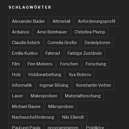
SCHLAGWÖRTER
Alexander Bader
Altmetall
Anforderungsprofil
Arduinos
Arne Beinhauer
Christina Plump
Claudia Sobich
Cornelia Große
Deskriptoren
Emilia Kurilov
Fahrrad
Farbige Zustände
Film
Finn Meiners
Forschen
Forschung
Holz
Holzbearbeitung
Ilya Bobrov
Informatik
Ingmar Bösing
Konstantin Vetter
Laser
Makroproben
Materialforschung
Michael Baune
Mikroproben
Nachwuchsförderung
Nils Ellendt
Paul und Paula
programmieren
Prädiktor