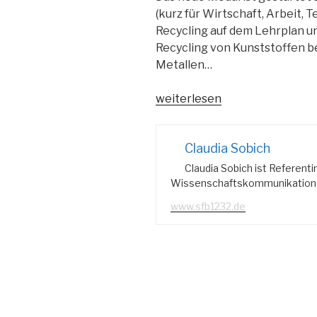
(kurz für Wirtschaft, Arbeit, T
Recycling auf dem Lehrplan un
Recycling von Kunststoffen be
Metallen…
„Altmetall
weiterlesen
–
Mach
Claudia Sobich
was
draus“
Claudia Sobich ist Referenti
Wissenschaftskommunikation i
www.sfb1232.de