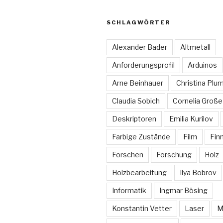
SCHLAGWÖRTER
Alexander Bader
Altmetall
Anforderungsprofil
Arduinos
Arne Beinhauer
Christina Plu
Claudia Sobich
Cornelia Große
Deskriptoren
Emilia Kurilov
Farbige Zustände
Film
Fin
Forschen
Forschung
Holz
Holzbearbeitung
Ilya Bobrov
Informatik
Ingmar Bösing
Konstantin Vetter
Laser
M