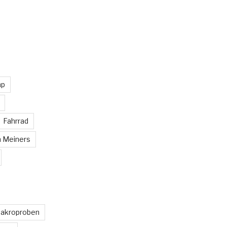
mp
Fahrrad
n Meiners
akroproben