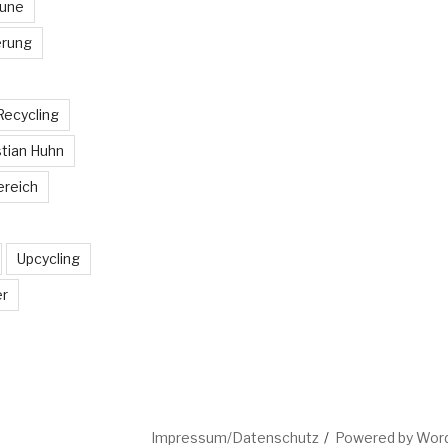
aune
rung
Recycling
tian Huhn
ereich
Upcycling
er
Impressum/Datenschutz
Powered by Wor