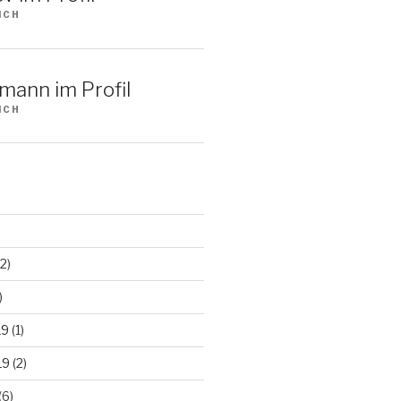
ICH
mann im Profil
ICH
2)
)
19
(1)
19
(2)
(6)