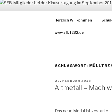
Zum
Inhalt
FARBIGE 
springen
Herzlich Willkommen
Schul
der Blog des Sonderforschun
www.sfb1232.de
SCHLAGWORT:
MÜLLTRE
VERÖFFENTLICHT
22. FEBRUAR 2018
AM
Altmetall – Mach w
Das neue Modul ist gestartet 