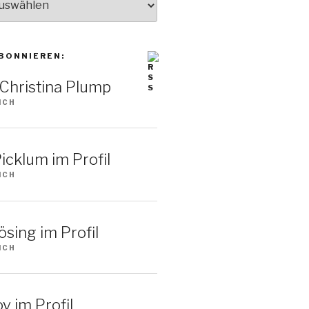
BONNIEREN:
: Christina Plump
ICH
icklum im Profil
ICH
sing im Profil
ICH
v im Profil