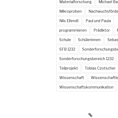
Materialforschung
Michael B
Mikroproben
Nachwuchsförde
Nils Ellendt
Paul und Paula
programmieren
Prädiktor
Schule
Schülerinnen
Sebas
SFB 1232
Sonderforschungsb
Sonderforschungsbereich 1232
Teilprojekt
Tobias Czotscher
Wissenschaft
Wissenschaftl
Wissenschaftskommunikation
www.sfb1232.de