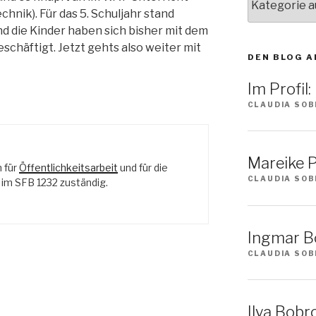
Sie
echnik). Für das 5. Schuljahr stand
ein
d die Kinder haben sich bisher mit dem
Thema
schäftigt. Jetzt gehts also weiter mit
DEN BLOG A
Im Profil
CLAUDIA SOB
Mareike P
n für
Öffentlichkeitsarbeit
und für die
CLAUDIA SOB
m SFB 1232 zuständig.
Ingmar Bö
CLAUDIA SOB
Ilya Bobro