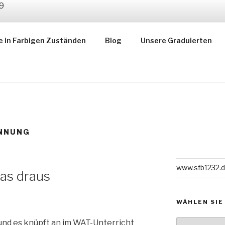
ZUSTÄNDE
e in Farbigen Zuständen
Blog
Unsere Graduierten
gsbereiches 1232
NNUNG
www.sfb1232.
as draus
WÄHLEN SIE
Wählen
und es knüpft an im WAT-Unterricht