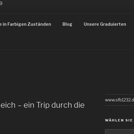
ZUSTÄNDE
e in Farbigen Zuständen
Blog
Unsere Graduierten
gsbereiches 1232
www.sfb1232.
ich – ein Trip durch die
WÄHLEN SIE
Wählen