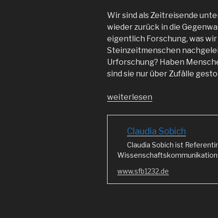
Wir sind als Zeitreisende unt
wieder zurück in die Gegenwar
eigentlich Forschung, was wir
Steinzeitmenschen nachgeleb
Urforschung? Haben Menschen
sind sie nur über Zufälle gest
„Forschung
weiterlesen
im
Vergleich
Claudia Sobich
–
ein
Claudia Sobich ist Referenti
Trip
Wissenschaftskommunikation i
durch
www.sfb1232.de
die
Zeit“