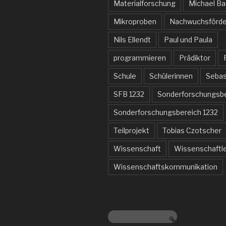
Materialforschung
Michael B
Mikroproben
Nachwuchsförde
Nils Ellendt
Paul und Paula
programmieren
Prädiktor
Schule
Schülerinnen
Sebas
SFB 1232
Sonderforschungsb
Sonderforschungsbereich 1232
Teilprojekt
Tobias Czotscher
Wissenschaft
Wissenschaftl
Wissenschaftskommunikation
www.sfb1232.de