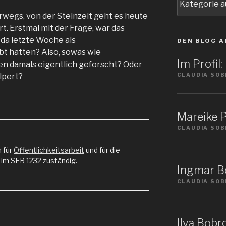
Sie
erwegs, von der Steinzeit geht es heute
ein
t. Erstmal mit der Frage, war das
Thema
 da letzte Woche als
DEN BLOG A
t hatten? Also, sowas wie
Im Profil
 damals eigentlich geforscht? Oder
CLAUDIA SOB
olpert?
Mareike P
CLAUDIA SOB
n für
Öffentlichkeitsarbeit
und für die
m SFB 1232 zuständig.
Ingmar Bö
CLAUDIA SOB
Ilya Bobro