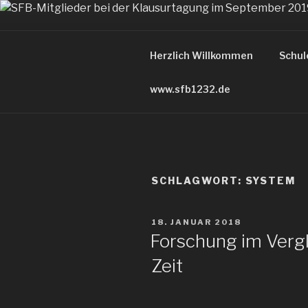
Zum
Inhalt
FARBIGE 
springen
Herzlich Willkommen
Schul
der Blog des Sonderforschun
www.sfb1232.de
SCHLAGWORT:
SYSTEM
VERÖFFENTLICHT
18. JANUAR 2018
AM
Forschung im Vergle
Zeit