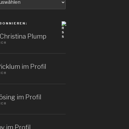
BONNIEREN:
: Christina Plump
ICH
icklum im Profil
ICH
sing im Profil
ICH
v im Profil