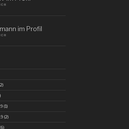
ICH
mann im Profil
ICH
2)
)
19
(1)
19
(2)
(6)