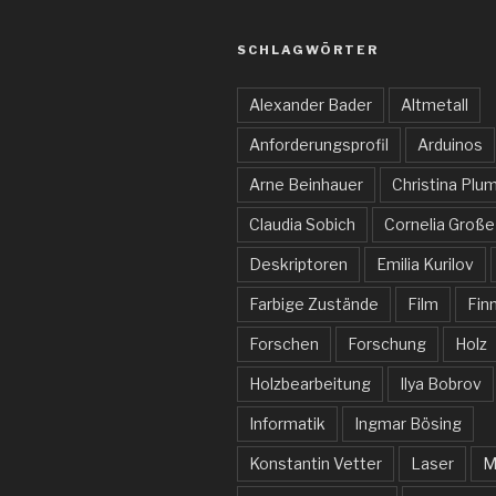
SCHLAGWÖRTER
Alexander Bader
Altmetall
Anforderungsprofil
Arduinos
Arne Beinhauer
Christina Plu
Claudia Sobich
Cornelia Große
Deskriptoren
Emilia Kurilov
Farbige Zustände
Film
Fin
Forschen
Forschung
Holz
Holzbearbeitung
Ilya Bobrov
Informatik
Ingmar Bösing
Konstantin Vetter
Laser
M