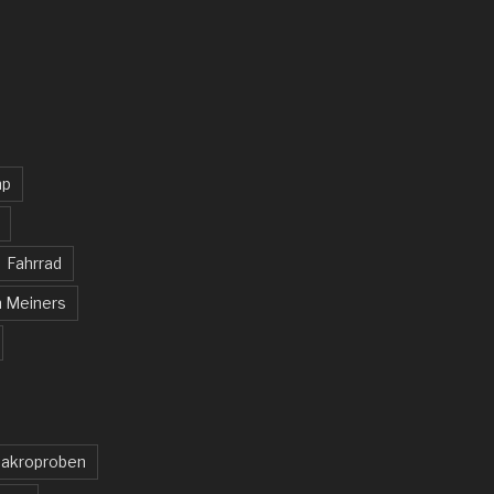
mp
Fahrrad
n Meiners
akroproben