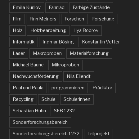
Emilia Kurilov
Fahrrad
Farbige Zustände
Film
Finn Meiners
Forschen
Forschung
Holz
Holzbearbeitung
Ilya Bobrov
Informatik
Ingmar Bösing
Konstantin Vetter
Laser
Makroproben
Materialforschung
Michael Baune
Mikroproben
Nachwuchsförderung
Nils Ellendt
Paul und Paula
programmieren
Prädiktor
Recycling
Schule
Schülerinnen
Sebastian Huhn
SFB 1232
Sonderforschungsbereich
Sonderforschungsbereich 1232
Teilprojekt