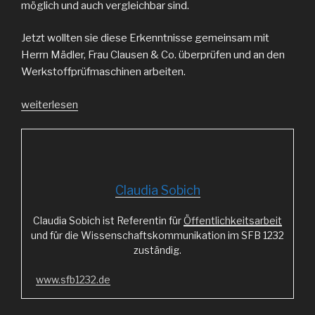
möglich und auch vergleichbar sind.
Jetzt wollten sie diese Erkenntnisse gemeinsam mit
Herrn Mädler, Frau Clausen & Co. überprüfen und an den
Werkstoffprüfmaschinen arbeiten.
„Auf
weiterlesen
Erkundungstour
im
Institut
für
Werkstofftechnik“
Claudia Sobich
Claudia Sobich ist Referentin für
Öffentlichkeitsarbeit
und für die Wissenschaftskommunikation im SFB 1232
zuständig.
www.sfb1232.de