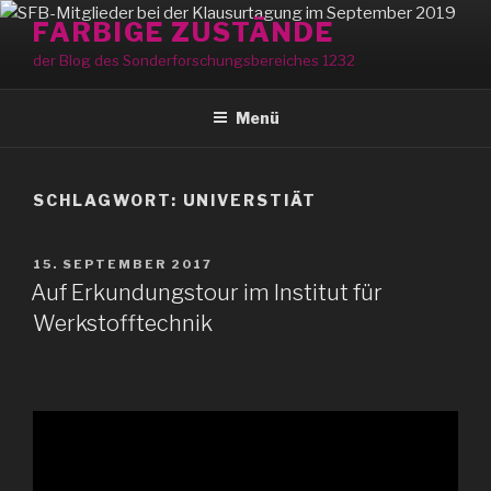
Zum
FARBIGE ZUSTÄNDE
Inhalt
der Blog des Sonderforschungsbereiches 1232
springen
Menü
SCHLAGWORT:
UNIVERSTIÄT
VERÖFFENTLICHT
15. SEPTEMBER 2017
AM
Auf Erkundungstour im Institut für
Werkstofftechnik