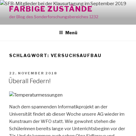
Zum
FARBIGE ZUSTÄNDE
Inhalt
der Blog des Sonderforschungsbereiches 1232
springen
Menü
SCHLAGWORT:
VERSUCHSAUFBAU
VERÖFFENTLICHT
22. NOVEMBER 2018
AM
Überall Federn!
Nach dem spannenden Informatikprojekt an der
Universität findet ab dieser Woche unsere AG wieder im
Kunstraum der WFO statt. Wie gewohnt stehen die
Schülerinnen bereits lange vor Unterrichtsbeginn vor der
Tür. Und da kommen auch schon Olga Sidljarova und