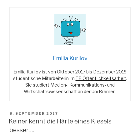
drücken
oder
doch
lieber
dehnen?
–
Teil
2“
Emilia Kurilov
Emilia Kurilov ist von Oktober 2017 bis Dezember 2019
studentische Mitarbeiterin im
TP Öffentlichkeitsarbeit
.
Sie studiert Medien-, Kommunikations- und
Wirtschaftswissenschaft an der Uni Bremen.
VERÖFFENTLICHT
8. SEPTEMBER 2017
AM
Keiner kennt die Härte eines Kiesels
besser….