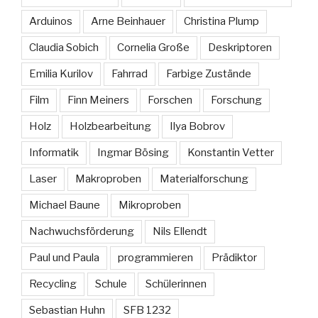
Arduinos
Arne Beinhauer
Christina Plump
Claudia Sobich
Cornelia Große
Deskriptoren
Emilia Kurilov
Fahrrad
Farbige Zustände
Film
Finn Meiners
Forschen
Forschung
Holz
Holzbearbeitung
Ilya Bobrov
Informatik
Ingmar Bösing
Konstantin Vetter
Laser
Makroproben
Materialforschung
Michael Baune
Mikroproben
Nachwuchsförderung
Nils Ellendt
Paul und Paula
programmieren
Prädiktor
Recycling
Schule
Schülerinnen
Sebastian Huhn
SFB 1232