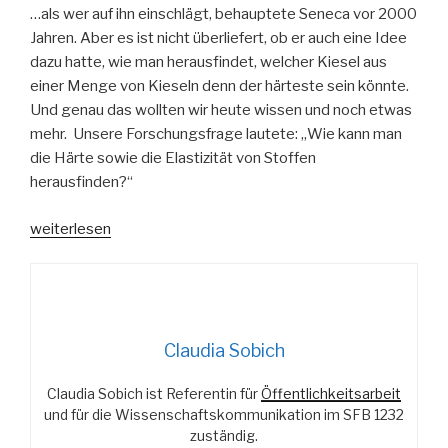
…als wer auf ihn einschlägt, behauptete Seneca vor 2000
Jahren. Aber es ist nicht überliefert, ob er auch eine Idee
dazu hatte, wie man herausfindet, welcher Kiesel aus
einer Menge von Kieseln denn der härteste sein könnte.
Und genau das wollten wir heute wissen und noch etwas
mehr. Unsere Forschungsfrage lautete: „Wie kann man
die Härte sowie die Elastizität von Stoffen
herausfinden?“
„Keiner
weiterlesen
kennt
die
Härte
eines
Kiesels
Claudia Sobich
besser….“
Claudia Sobich ist Referentin für
Öffentlichkeitsarbeit
und für die Wissenschaftskommunikation im SFB 1232
zuständig.