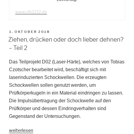
www.sfb1232.de
VERÖFFENTLICHT
1. OKTOBER 2018
AM
Ziehen, drücken oder doch lieber dehnen?
– Teil 2
Das Teilprojekt D02 (Laser-Härte), welches von Tobias
Czotscher bearbeitet wird, beschäftigt sich mit
laserinduzierten Schockwellen. Die erzeugten
Schockwellen sollen genutzt werden, um
Prüfkörperkugeln in ein Material eindringen zu lassen.
Die Impulsübertragung der Schockwelle auf den
Prüfkörper und dessen Eindringverhalten sind
Gegenstand der Untersuchungen.
„Ziehen,
weiterlesen