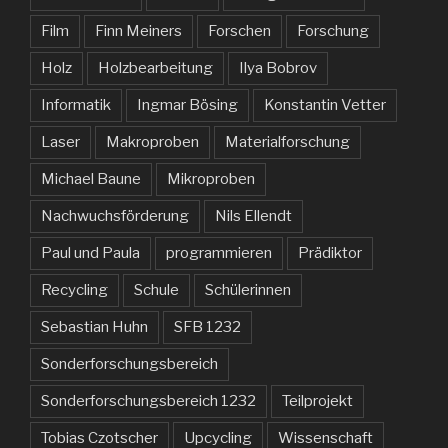
Film
Finn Meiners
Forschen
Forschung
Holz
Holzbearbeitung
Ilya Bobrov
Informatik
Ingmar Bösing
Konstantin Vetter
Laser
Makroproben
Materialforschung
Michael Baune
Mikroproben
Nachwuchsförderung
Nils Ellendt
Paul und Paula
programmieren
Prädiktor
Recycling
Schule
Schülerinnen
Sebastian Huhn
SFB 1232
Sonderforschungsbereich
Sonderforschungsbereich 1232
Teilprojekt
Tobias Czotscher
Upcycling
Wissenschaft