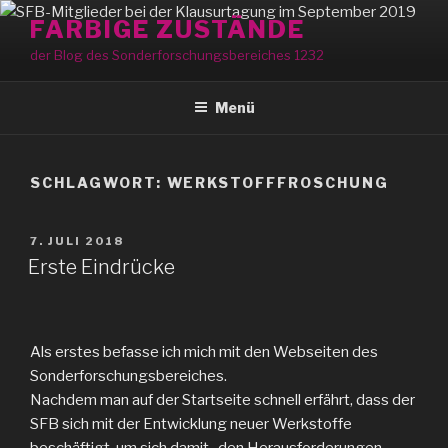
Zum
FARBIGE ZUSTÄNDE
Inhalt
der Blog des Sonderforschungsbereiches 1232
springen
Menü
SCHLAGWORT:
WERKSTOFFFROSCHUNG
VERÖFFENTLICHT
7. JULI 2018
AM
Erste Eindrücke
Als erstes befasse ich mich mit den Webseiten des
Sonderforschungsbereiches.
Nachdem man auf der Startseite schnell erfährt, dass der
SFB sich mit der Entwicklung neuer Werkstoffe
beschäftigt, um sich damit „den Herausforderungen