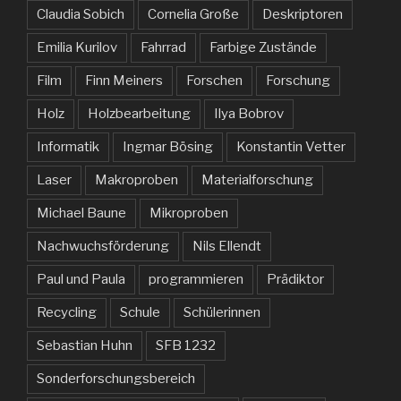
Claudia Sobich
Cornelia Große
Deskriptoren
Emilia Kurilov
Fahrrad
Farbige Zustände
Film
Finn Meiners
Forschen
Forschung
Holz
Holzbearbeitung
Ilya Bobrov
Informatik
Ingmar Bösing
Konstantin Vetter
Laser
Makroproben
Materialforschung
Michael Baune
Mikroproben
Nachwuchsförderung
Nils Ellendt
Paul und Paula
programmieren
Prädiktor
Recycling
Schule
Schülerinnen
Sebastian Huhn
SFB 1232
Sonderforschungsbereich