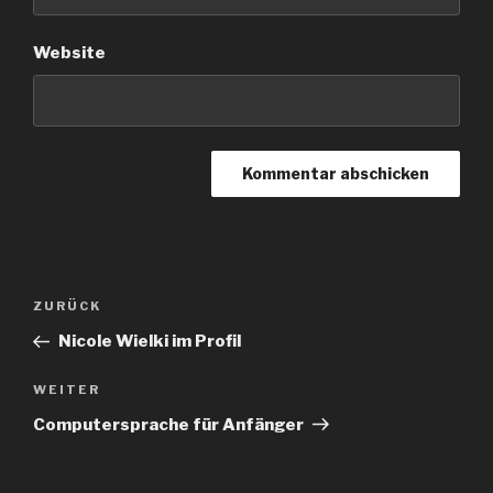
Website
Beitragsnavigation
Vorheriger
ZURÜCK
Beitrag
Nicole Wielki im Profil
Nächster
WEITER
Beitrag
Computersprache für Anfänger