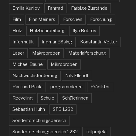
Emilia Kurilov
Fahrrad
Farbige Zustände
Film
Finn Meiners
Forschen
Forschung
Holz
Holzbearbeitung
Ilya Bobrov
Informatik
Ingmar Bösing
Konstantin Vetter
Laser
Makroproben
Materialforschung
Michael Baune
Mikroproben
Nachwuchsförderung
Nils Ellendt
Paul und Paula
programmieren
Prädiktor
Recycling
Schule
Schülerinnen
Sebastian Huhn
SFB 1232
Sonderforschungsbereich
Sonderforschungsbereich 1232
Teilprojekt