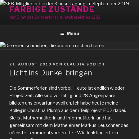
Zum
FARBIGE ZUSTÄNDE
Inhalt
der Blog des Sonderforschungsbereiches 1232
springen
Menü
VERÖFFENTLICHT
21. AUGUST 2019
VON
CLAUDIA SOBICH
AM
Licht ins Dunkel bringen
Die Sommerferien sind vorbei. Heute ist endlich wieder
Projektzeit. Alle sind vollzählig und 28 Augenpaare
blicken uns erwartungsvoll an. Ich habe heute meine
Kollegin Christina Plump aus dem
Teilprojekt P02
dabei.
Sie ist Mathematikerin und Informatikerin und hat
gemeinsam mit dem Mathelehrer Markus Leuschner das
nächste Lernmodul vorbereitet: Wie funktioniert ein