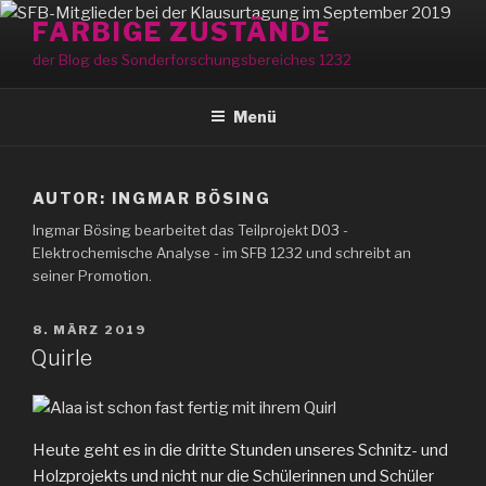
Zum
FARBIGE ZUSTÄNDE
Inhalt
der Blog des Sonderforschungsbereiches 1232
springen
Menü
AUTOR:
INGMAR BÖSING
Ingmar Bösing bearbeitet das Teilprojekt
D03
-
Elektrochemische Analyse - im SFB 1232 und schreibt an
seiner Promotion.
VERÖFFENTLICHT
8. MÄRZ 2019
AM
Quirle
Heute geht es in die dritte Stunden unseres Schnitz- und
Holzprojekts und nicht nur die Schülerinnen und Schüler