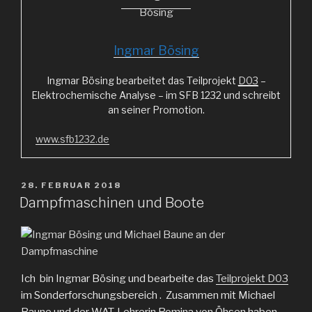
Ingmar Bösing
Ingmar Bösing bearbeitet das Teilprojekt
D03
–
Elektrochemische Analyse – im SFB 1232 und schreibt
an seiner Promotion.
www.sfb1232.de
VERÖFFENTLICHT
28. FEBRUAR 2018
AM
Dampfmaschinen und Boote
Ich bin Ingmar Bösing und bearbeite das
Teilprojekt D03
im Sonderforschungsbereich . Zusammen mit Michael