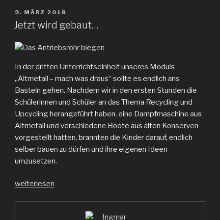
VERÖFFENTLICHT
9. MÄRZ 2018
AM
Jetzt wird gebaut…
In der dritten Unterrichtseinheit unseres Moduls
„Altmetall – mach was draus“ sollte es endlich ans
Basteln gehen. Nachdem wir in den ersten Stunden die
Schülerinnen und Schüler an das Thema Recycling und
Upcycling herangeführt haben, eine Dampfmaschine aus
Altmetall und verschiedene Boote aus alten Konserven
vorgestellt hatten, brannten die Kinder darauf, endlich
selber bauen zu dürfen und ihre eigenen Ideen
umzusetzen.
„Jetzt
weiterlesen
wird
gebaut…“