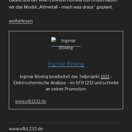
Baune und der WAT-Lehrerin Romina von Öhsen haben
wir das Modul „Altmetall – mach was draus“ geplant.
„Dampfmaschinen
weiterlesen
und
Boote“
Ingmar Bösing
Ingmar Bösing bearbeitet das Teilprojekt
D03
–
Elektrochemische Analyse – im SFB 1232 und schreibt
an seiner Promotion.
www.sfb1232.de
www.sfb1232.de