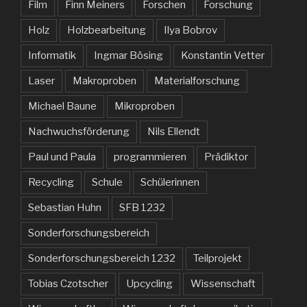
Film
Finn Meiners
Forschen
Forschung
Holz
Holzbearbeitung
Ilya Bobrov
Informatik
Ingmar Bösing
Konstantin Vetter
Laser
Makroproben
Materialforschung
Michael Baune
Mikroproben
Nachwuchsförderung
Nils Ellendt
Paul und Paula
programmieren
Prädiktor
Recycling
Schule
Schülerinnen
Sebastian Huhn
SFB 1232
Sonderforschungsbereich
Sonderforschungsbereich 1232
Teilprojekt
Tobias Czotscher
Upcycling
Wissenschaft