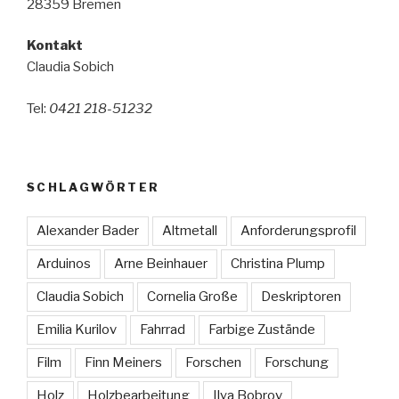
28359 Bremen
Kontakt
Claudia Sobich
Tel:
0421 218-51232
SCHLAGWÖRTER
Alexander Bader
Altmetall
Anforderungsprofil
Arduinos
Arne Beinhauer
Christina Plump
Claudia Sobich
Cornelia Große
Deskriptoren
Emilia Kurilov
Fahrrad
Farbige Zustände
Film
Finn Meiners
Forschen
Forschung
Holz
Holzbearbeitung
Ilya Bobrov