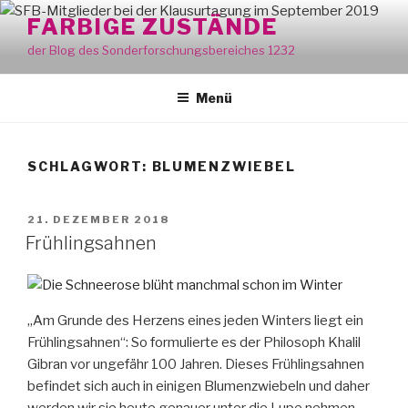
Zum
FARBIGE ZUSTÄNDE
Inhalt
der Blog des Sonderforschungsbereiches 1232
springen
Menü
SCHLAGWORT:
BLUMENZWIEBEL
VERÖFFENTLICHT
21. DEZEMBER 2018
AM
Frühlingsahnen
„Am Grunde des Herzens eines jeden Winters liegt ein
Frühlingsahnen“: So formulierte es der Philosoph Khalil
Gibran vor ungefähr 100 Jahren. Dieses Frühlingsahnen
befindet sich auch in einigen Blumenzwiebeln und daher
werden wir sie heute genauer unter die Lupe nehmen.