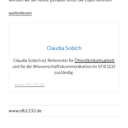
„Frühlingsahnen“
weiterlesen
Claudia Sobich
Claudia Sobich ist Referentin für
Öffentlichkeitsarbeit
und für die Wissenschaftskommunikation im SFB 1232
zuständig.
www.sfb1232.de
www.sfb1232.de