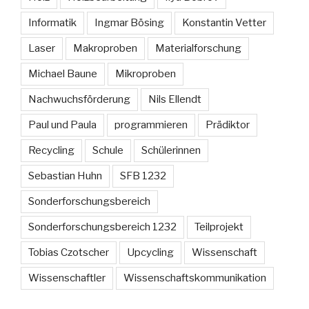
Informatik
Ingmar Bösing
Konstantin Vetter
Laser
Makroproben
Materialforschung
Michael Baune
Mikroproben
Nachwuchsförderung
Nils Ellendt
Paul und Paula
programmieren
Prädiktor
Recycling
Schule
Schülerinnen
Sebastian Huhn
SFB 1232
Sonderforschungsbereich
Sonderforschungsbereich 1232
Teilprojekt
Tobias Czotscher
Upcycling
Wissenschaft
Wissenschaftler
Wissenschaftskommunikation