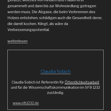
gesammelt und dann bis zur Wohnsiedlung getragen
werden muss. Die Abgase, die beim Verbrennen des
Holzes entstehen, schädigen auch die Gesundheit derer,
die damit kochen. Klingt, als wäre da
Verbesserungspotential.
„Mit
weiterlesen
Sonne
kochen“
Claudia Sobich
Claudia Sobich ist Referentin für
Öffentlichkeitsarbeit
und für die Wissenschaftskommunikation im SFB 1232
zuständig.
www.sfb1232.de