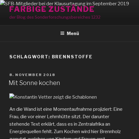
Zum
FARBIGE ZUSTÄNDE
Inhalt
der Blog des Sonderforschungsbereiches 1232
springen
Menü
SCHLAGWORT:
BRENNSTOFFE
VERÖFFENTLICHT
8. NOVEMBER 2018
AM
Mit Sonne kochen
An die Wand ist eine Momentaufnahme projiziert: Eine
Frau, die vor einer Lehmhütte sitzt. Der darunter
stehende Text erklärt, dass es in Zentralafrika an
Energiequellen fehlt. Zum Kochen wird hier Brennholz
genutzt, welches von Kindern und Frauen erst