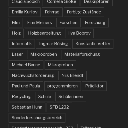
Claudia Sobich
Cornelia Große
Deskriptoren
Emilia Kurilov
Fahrrad
Farbige Zustände
Film
Finn Meiners
Forschen
Forschung
Holz
Holzbearbeitung
Ilya Bobrov
Informatik
Ingmar Bösing
Konstantin Vetter
Laser
Makroproben
Materialforschung
Michael Baune
Mikroproben
Nachwuchsförderung
Nils Ellendt
Paul und Paula
programmieren
Prädiktor
Recycling
Schule
Schülerinnen
Sebastian Huhn
SFB 1232
Sonderforschungsbereich