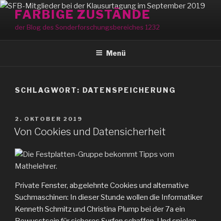
Zum
FARBIGE ZUSTÄNDE
Inhalt
der Blog des Sonderforschungsbereiches 1232
springen
Menü
SCHLAGWORT:
DATENSPEICHERUNG
VERÖFFENTLICHT
2. OKTOBER 2019
AM
Von Cookies und Datensicherheit
Private Fenster, abgelehnte Cookies und alternative
Suchmaschinen: In dieser Stunde wollen die Informatiker
Kenneth Schmitz und Christina Plump bei der 7a ein
Bewusstsein für sicheres Surfen schaffen. Und spielen