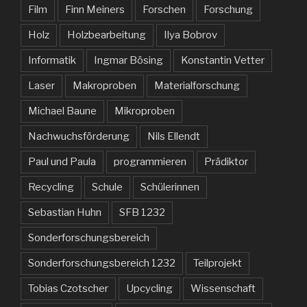
Film
Finn Meiners
Forschen
Forschung
Holz
Holzbearbeitung
Ilya Bobrov
Informatik
Ingmar Bösing
Konstantin Vetter
Laser
Makroproben
Materialforschung
Michael Baune
Mikroproben
Nachwuchsförderung
Nils Ellendt
Paul und Paula
programmieren
Prädiktor
Recycling
Schule
Schülerinnen
Sebastian Huhn
SFB 1232
Sonderforschungsbereich
Sonderforschungsbereich 1232
Teilprojekt
Tobias Czotscher
Upcycling
Wissenschaft