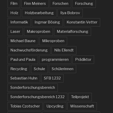
Film
Finn Meiners
Forschen
Forschung
Holz
Holzbearbeitung
Ilya Bobrov
Informatik
Ingmar Bösing
Konstantin Vetter
Laser
Makroproben
Materialforschung
Michael Baune
Mikroproben
Nachwuchsförderung
Nils Ellendt
Paul und Paula
programmieren
Prädiktor
Recycling
Schule
Schülerinnen
Sebastian Huhn
SFB 1232
Sonderforschungsbereich
Sonderforschungsbereich 1232
Teilprojekt
Tobias Czotscher
Upcycling
Wissenschaft