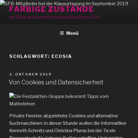
Zum
FARBIGE ZUSTÄNDE
Inhalt
der Blog des Sonderforschungsbereiches 1232
springen
Menü
SCHLAGWORT:
ECOSIA
VERÖFFENTLICHT
2. OKTOBER 2019
AM
Von Cookies und Datensicherheit
Private Fenster, abgelehnte Cookies und alternative
Suchmaschinen: In dieser Stunde wollen die Informatiker
Kenneth Schmitz und Christina Plump bei der 7a ein
Bewusstsein für sicheres Surfen schaffen. Und spielen