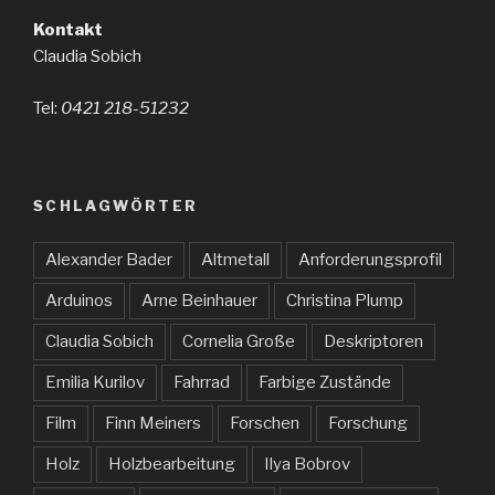
Kontakt
Claudia Sobich
Tel:
0421 218-51232
SCHLAGWÖRTER
Alexander Bader
Altmetall
Anforderungsprofil
Arduinos
Arne Beinhauer
Christina Plump
Claudia Sobich
Cornelia Große
Deskriptoren
Emilia Kurilov
Fahrrad
Farbige Zustände
Film
Finn Meiners
Forschen
Forschung
Holz
Holzbearbeitung
Ilya Bobrov