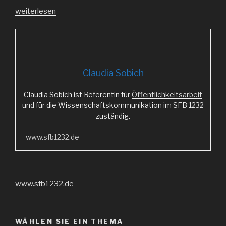
„Das
weiterlesen
Fahrrad
–
eine
globale
Geschichte…“
Claudia Sobich
Claudia Sobich ist Referentin für
Öffentlichkeitsarbeit
und für die Wissenschaftskommunikation im SFB 1232
zuständig.
www.sfb1232.de
www.sfb1232.de
WÄHLEN SIE EIN THEMA