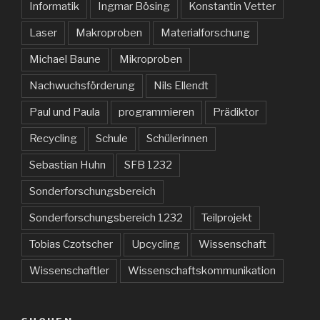
Informatik
Ingmar Bösing
Konstantin Vetter
Laser
Makroproben
Materialforschung
Michael Baune
Mikroproben
Nachwuchsförderung
Nils Ellendt
Paul und Paula
programmieren
Prädiktor
Recycling
Schule
Schülerinnen
Sebastian Huhn
SFB 1232
Sonderforschungsbereich
Sonderforschungsbereich 1232
Teilprojekt
Tobias Czotscher
Upcycling
Wissenschaft
Wissenschaftler
Wissenschaftskommunikation