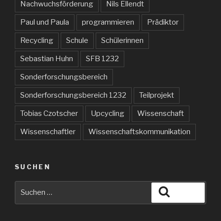
Nachwuchsförderung
Nils Ellendt
Paul und Paula
programmieren
Prädiktor
Recycling
Schule
Schülerinnen
Sebastian Huhn
SFB 1232
Sonderforschungsbereich
Sonderforschungsbereich 1232
Teilprojekt
Tobias Czotscher
Upcycling
Wissenschaft
Wissenschaftler
Wissenschaftskommunikation
SUCHEN
Suche
Suchen
nach: