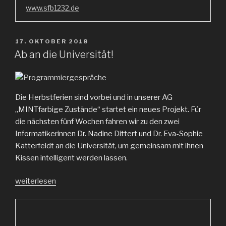
www.sfb1232.de
VERÖFFENTLICHT
17. OKTOBER 2018
AM
Ab an die Universität!
Die Herbstferien sind vorbei und in unserer AG
„MINTfarbige Zustände“ startet ein neues Projekt. Für
die nächsten fünf Wochen fahren wir zu den zwei
Informatikerinnen Dr. Nadine Dittert und Dr. Eva-Sophie
Katterfeldt an die Universität, um gemeinsam mit ihnen
Kissen intelligent werden lassen.
„Ab
weiterlesen
an
die
Universität!“