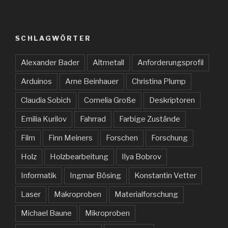
SCHLAGWÖRTER
Alexander Bader
Altmetall
Anforderungsprofil
Arduinos
Arne Beinhauer
Christina Plump
Claudia Sobich
Cornelia Große
Deskriptoren
Emilia Kurilov
Fahrrad
Farbige Zustände
Film
Finn Meiners
Forschen
Forschung
Holz
Holzbearbeitung
Ilya Bobrov
Informatik
Ingmar Bösing
Konstantin Vetter
Laser
Makroproben
Materialforschung
Michael Baune
Mikroproben