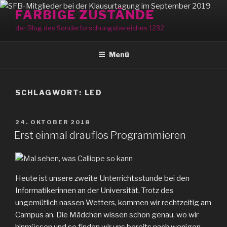
Zum
FARBIGE ZUSTÄNDE
Inhalt
der Blog des Sonderforschungsbereiches 1232
springen
Menü
SCHLAGWORT:
LED
VERÖFFENTLICHT
24. OKTOBER 2018
AM
Erst einmal drauflos Programmieren
Heute ist unsere zweite Unterrichtsstunde bei den
Informatikerinnen an der Universität. Trotz des
ungemütlich nassen Wetters, kommen wir rechtzeitig am
Campus an. Die Mädchen wissen schon genau, wo wir
hinmüssen und so finden wir uns bereits nach wenigen