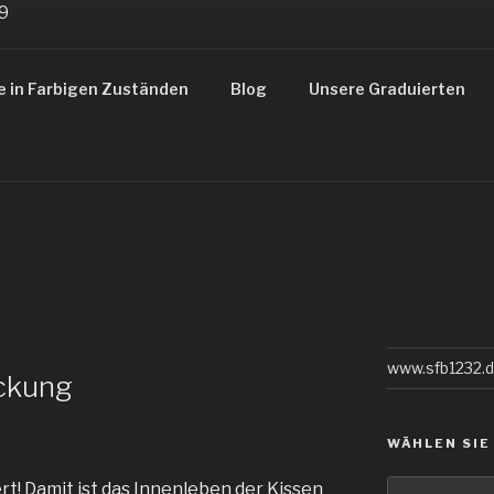
ZUSTÄNDE
e in Farbigen Zuständen
Blog
Unsere Graduierten
gsbereiches 1232
www.sfb1232.
ckung
WÄHLEN SIE
Wählen
rt! Damit ist das Innenleben der Kissen