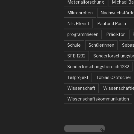
Materialforschung
Michael B
Mikroproben
Nachwuchsförde
Nils Ellendt
Paul und Paula
programmieren
Prädiktor
Schule
Schülerinnen
Sebas
SFB 1232
Sonderforschungsb
Sonderforschungsbereich 1232
Teilprojekt
Tobias Czotscher
Wissenschaft
Wissenschaftl
Wissenschaftskommunikation
www.sfb1232.de