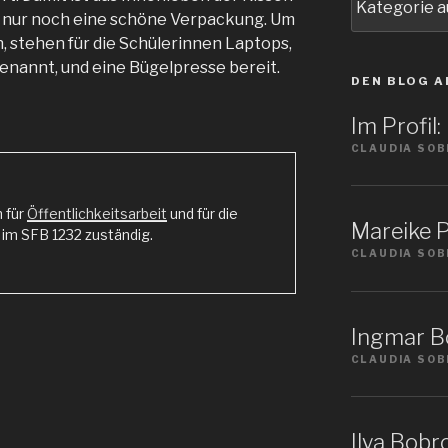
Sie
so nur noch eine schöne Verpackung. Um
ein
, stehen für die Schülerinnen Laptops,
Thema
genannt, und eine Bügelpresse bereit.
DEN BLOG A
Im Profil
CLAUDIA SOB
n für
Öffentlichkeitsarbeit
und für die
Mareike P
m SFB 1232 zuständig.
CLAUDIA SOB
Ingmar Bö
CLAUDIA SOB
Ilya Bobro