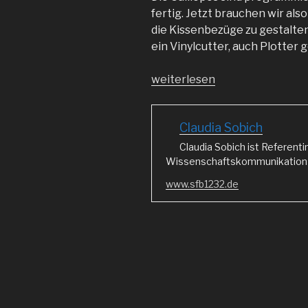
fertig. Jetzt brauchen wir al
die Kissenbezüge zu gestalten
ein Vinylcutter, auch Plotter 
„Eine
weiterlesen
schöne
Verpackung“
Claudia Sobich
Claudia Sobich ist Referenti
Wissenschaftskommunikation i
www.sfb1232.de