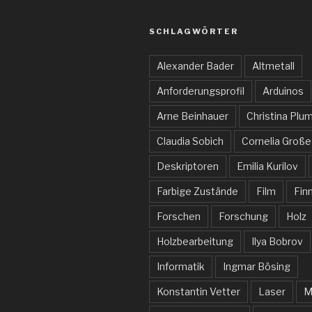
SCHLAGWÖRTER
Alexander Bader
Altmetall
Anforderungsprofil
Arduinos
Arne Beinhauer
Christina Plu
Claudia Sobich
Cornelia Große
Deskriptoren
Emilia Kurilov
Farbige Zustände
Film
Fin
Forschen
Forschung
Holz
Holzbearbeitung
Ilya Bobrov
Informatik
Ingmar Bösing
Konstantin Vetter
Laser
M