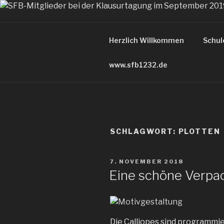
Zum
Inhalt
FARBIGE 
springen
Herzlich Willkommen
Schul
der Blog des Sonderforschun
www.sfb1232.de
SCHLAGWORT:
PLOTTEN
VERÖFFENTLICHT
7. NOVEMBER 2018
AM
Eine schöne Verpa
Die Calliopes sind programmie