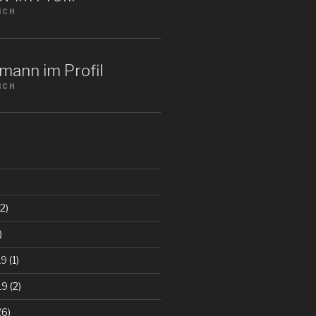
ICH
mann im Profil
ICH
2)
)
19
(1)
19
(2)
(6)