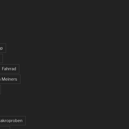
mp
Fahrrad
n Meiners
akroproben