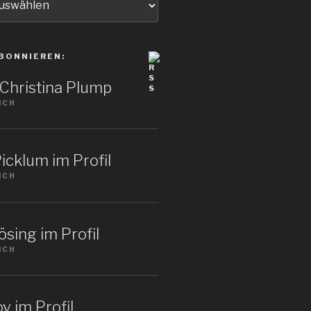
BONNIEREN:
: Christina Plump
ICH
icklum im Profil
ICH
sing im Profil
ICH
v im Profil