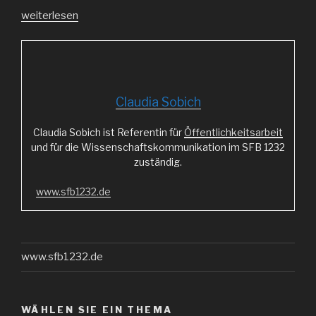
„Bauen
weiterlesen
wie
die
Weltmeisterinnen“
Claudia Sobich
Claudia Sobich ist Referentin für
Öffentlichkeitsarbeit
und für die Wissenschaftskommunikation im SFB 1232
zuständig.
www.sfb1232.de
www.sfb1232.de
WÄHLEN SIE EIN THEMA