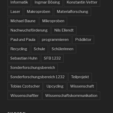
Informatik
Ingmar Bösing
Konstantin Vetter
Laser
Makroproben
Materialforschung
Michael Baune
Mikroproben
Nachwuchsförderung
Nils Ellendt
Paul und Paula
programmieren
Prädiktor
Recycling
Schule
Schülerinnen
Sebastian Huhn
SFB 1232
Sonderforschungsbereich
Sonderforschungsbereich 1232
Teilprojekt
Tobias Czotscher
Upcycling
Wissenschaft
Wissenschaftler
Wissenschaftskommunikation