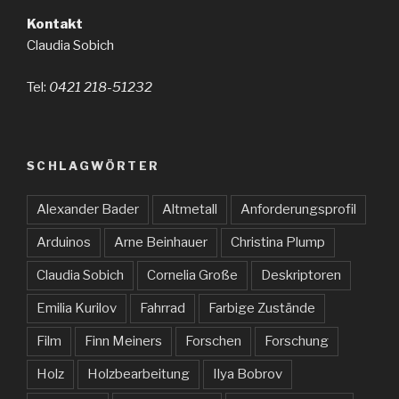
Kontakt
Claudia Sobich
Tel:
0421 218-51232
SCHLAGWÖRTER
Alexander Bader
Altmetall
Anforderungsprofil
Arduinos
Arne Beinhauer
Christina Plump
Claudia Sobich
Cornelia Große
Deskriptoren
Emilia Kurilov
Fahrrad
Farbige Zustände
Film
Finn Meiners
Forschen
Forschung
Holz
Holzbearbeitung
Ilya Bobrov