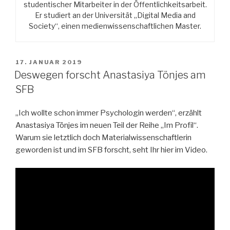
studentischer Mitarbeiter in der Öffentlichkeitsarbeit.
Er studiert an der Universität „Digital Media and
Society“, einen medienwissenschaftlichen Master.
VERÖFFENTLICHT
17. JANUAR 2019
AM
Deswegen forscht Anastasiya Tönjes am
SFB
„Ich wollte schon immer Psychologin werden“, erzählt
Anastasiya Tönjes im neuen Teil der Reihe „Im Profil“.
Warum sie letztlich doch Materialwissenschaftlerin
geworden ist und im SFB forscht, seht Ihr hier im Video.