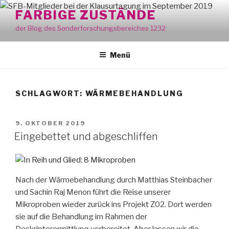
Zum
FARBIGE ZUSTÄNDE
Inhalt
der Blog des Sonderforschungsbereiches 1232
springen
Menü
SCHLAGWORT:
WÄRMEBEHANDLUNG
VERÖFFENTLICHT
9. OKTOBER 2019
AM
Eingebettet und abgeschliffen
Nach der Wärmebehandlung durch Matthias Steinbacher
und Sachin Raj Menon führt die Reise unserer
Mikroproben wieder zurück ins Projekt Z02. Dort werden
sie auf die Behandlung im Rahmen der
Deskriptorermittlung vorbereitet. Aber lassen wir die