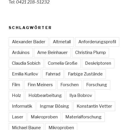
Tel:
0421 218-51232
SCHLAGWÖRTER
Alexander Bader
Altmetall
Anforderungsprofil
Arduinos
Arne Beinhauer
Christina Plump
Claudia Sobich
Cornelia Große
Deskriptoren
Emilia Kurilov
Fahrrad
Farbige Zustände
Film
Finn Meiners
Forschen
Forschung
Holz
Holzbearbeitung
Ilya Bobrov
Informatik
Ingmar Bösing
Konstantin Vetter
Laser
Makroproben
Materialforschung
Michael Baune
Mikroproben