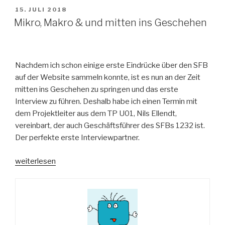
VERÖFFENTLICHT
15. JULI 2018
AM
Mikro, Makro & und mitten ins Geschehen
Nachdem ich schon einige erste Eindrücke über den SFB
auf der Website sammeln konnte, ist es nun an der Zeit
mitten ins Geschehen zu springen und das erste
Interview zu führen. Deshalb habe ich einen Termin mit
dem Projektleiter aus dem TP U01, Nils Ellendt,
vereinbart, der auch Geschäftsführer des SFBs 1232 ist.
Der perfekte erste Interviewpartner.
„Mikro,
weiterlesen
Makro
&
und
mitten
ins