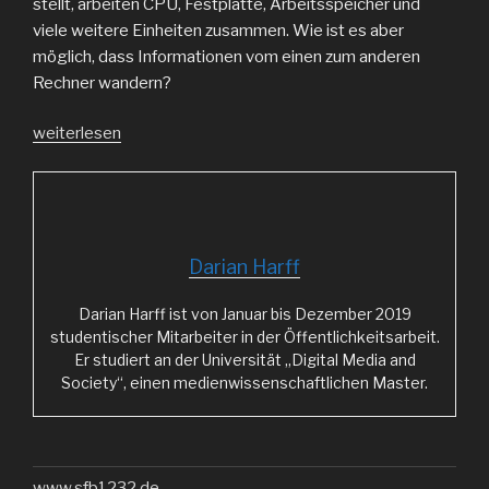
stellt, arbeiten CPU, Festplatte, Arbeitsspeicher und
viele weitere Einheiten zusammen. Wie ist es aber
möglich, dass Informationen vom einen zum anderen
Rechner wandern?
„Netzwerke,
weiterlesen
LAN-
Partys
und
umweltbewusstes
Chatten“
Darian Harff
Darian Harff ist von Januar bis Dezember 2019
studentischer Mitarbeiter in der Öffentlichkeitsarbeit.
Er studiert an der Universität „Digital Media and
Society“, einen medienwissenschaftlichen Master.
www.sfb1232.de