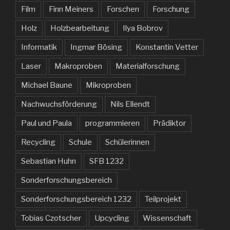
Film
Finn Meiners
Forschen
Forschung
Holz
Holzbearbeitung
Ilya Bobrov
Informatik
Ingmar Bösing
Konstantin Vetter
Laser
Makroproben
Materialforschung
Michael Baune
Mikroproben
Nachwuchsförderung
Nils Ellendt
Paul und Paula
programmieren
Prädiktor
Recycling
Schule
Schülerinnen
Sebastian Huhn
SFB 1232
Sonderforschungsbereich
Sonderforschungsbereich 1232
Teilprojekt
Tobias Czotscher
Upcycling
Wissenschaft