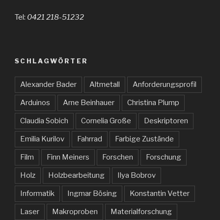
Tel:
0421 218-51232
SCHLAGWÖRTER
Alexander Bader
Altmetall
Anforderungsprofil
Arduinos
Arne Beinhauer
Christina Plump
Claudia Sobich
Cornelia Große
Deskriptoren
Emilia Kurilov
Fahrrad
Farbige Zustände
Film
Finn Meiners
Forschen
Forschung
Holz
Holzbearbeitung
Ilya Bobrov
Informatik
Ingmar Bösing
Konstantin Vetter
Laser
Makroproben
Materialforschung