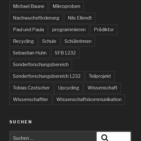
Michael Baune
Mikroproben
Nachwuchsförderung
Nils Ellendt
Paul und Paula
programmieren
Prädiktor
Recycling
Schule
Schülerinnen
Sebastian Huhn
SFB 1232
Sonderforschungsbereich
Sonderforschungsbereich 1232
Teilprojekt
Tobias Czotscher
Upcycling
Wissenschaft
Wissenschaftler
Wissenschaftskommunikation
SUCHEN
Suche
Suchen