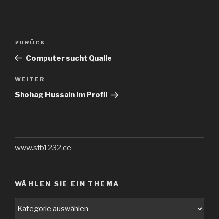
Beitragsnavigation
Vorheriger
ZURÜCK
Beitrag
Computer sucht Qualle
Nächster
WEITER
Beitrag
Shohag Hussain im Profil
www.sfb1232.de
WÄHLEN SIE EIN THEMA
Wählen
Sie