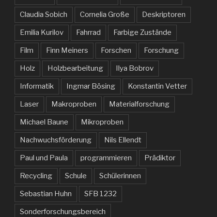
Claudia Sobich
Cornelia Große
Deskriptoren
Emilia Kurilov
Fahrrad
Farbige Zustände
Film
Finn Meiners
Forschen
Forschung
Holz
Holzbearbeitung
Ilya Bobrov
Informatik
Ingmar Bösing
Konstantin Vetter
Laser
Makroproben
Materialforschung
Michael Baune
Mikroproben
Nachwuchsförderung
Nils Ellendt
Paul und Paula
programmieren
Prädiktor
Recycling
Schule
Schülerinnen
Sebastian Huhn
SFB 1232
Sonderforschungsbereich