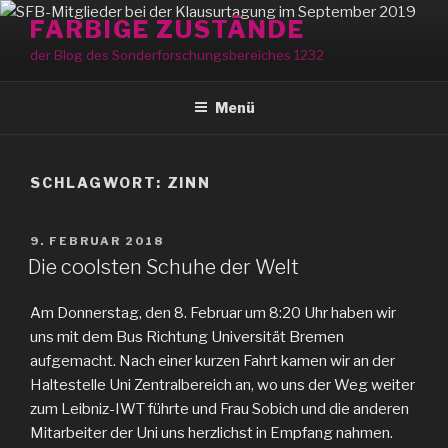
Zum
FARBIGE ZUSTÄNDE
Inhalt
der Blog des Sonderforschungsbereiches 1232
springen
Menü
SCHLAGWORT:
ZINN
VERÖFFENTLICHT
9. FEBRUAR 2018
AM
Die coolsten Schuhe der Welt
Am Donnerstag, den 8. Februar um 8:20 Uhr haben wir
uns mit dem Bus Richtung Universität Bremen
aufgemacht. Nach einer kurzen Fahrt kamen wir an der
Haltestelle Uni Zentralbereich an, wo uns der Weg weiter
zum Leibniz-IWT führte und Frau Sobich und die anderen
Mitarbeiter der Uni uns herzlichst in Empfang nahmen.