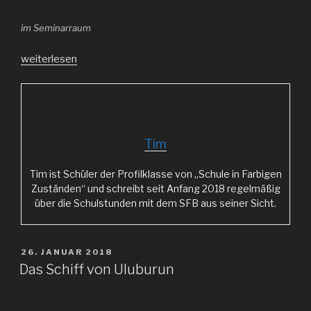
im Seminarraum
„Die
weiterlesen
coolsten
Schuhe
der
Welt“
Tim
Tim ist Schüler der Profilklasse von „Schule in Farbigen
Zuständen“ und schreibt seit Anfang 2018 regelmäßig
über die Schulstunden mit dem SFB aus seiner Sicht.
VERÖFFENTLICHT
26. JANUAR 2018
AM
Das Schiff von Uluburun