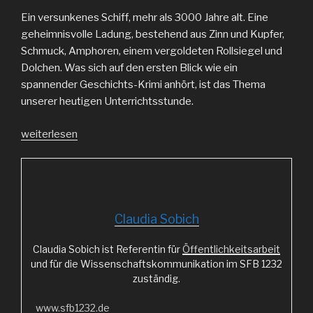
Ein versunkenes Schiff, mehr als 3000 Jahre alt. Eine
geheimnisvolle Ladung, bestehend aus Zinn und Kupfer,
Schmuck, Amphoren, einem vergoldeten Rollsiegel und
Dolchen. Was sich auf den ersten Blick wie ein
spannender Geschichts-Krimi anhört, ist das Thema
unserer heutigen Unterrichtsstunde.
„Das
weiterlesen
Schiff
von
Uluburun“
Claudia Sobich
Claudia Sobich ist Referentin für
Öffentlichkeitsarbeit
und für die Wissenschaftskommunikation im SFB 1232
zuständig.
www.sfb1232.de