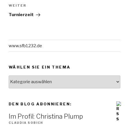
Nächster
WEITER
Beitrag
Turnierzeit
www.sfb1232.de
WÄHLEN SIE EIN THEMA
Wählen
Sie
ein
Thema
DEN BLOG ABONNIEREN:
Im Profil: Christina Plump
CLAUDIA SOBICH