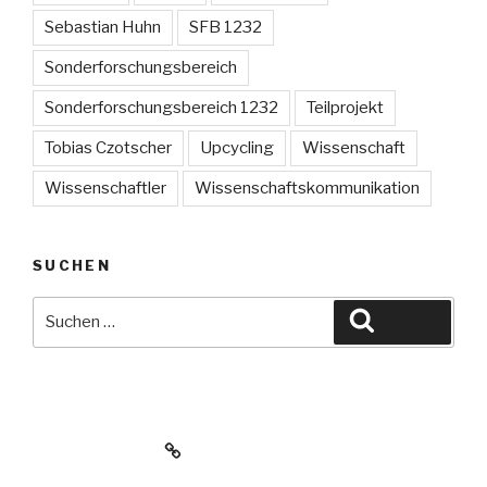
Sebastian Huhn
SFB 1232
Sonderforschungsbereich
Sonderforschungsbereich 1232
Teilprojekt
Tobias Czotscher
Upcycling
Wissenschaft
Wissenschaftler
Wissenschaftskommunikation
SUCHEN
Suche
Suchen
nach:
www.sfb1232.de