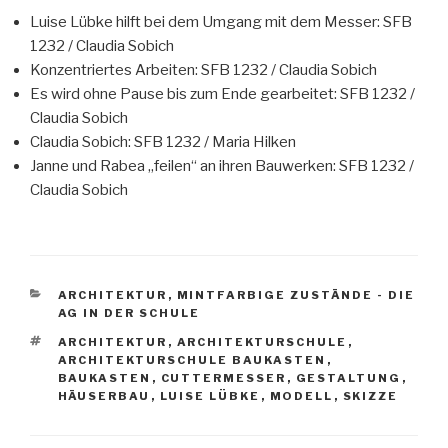
Luise Lübke hilft bei dem Umgang mit dem Messer: SFB
1232 / Claudia Sobich
Konzentriertes Arbeiten: SFB 1232 / Claudia Sobich
Es wird ohne Pause bis zum Ende gearbeitet: SFB 1232 /
Claudia Sobich
Claudia Sobich: SFB 1232 / Maria Hilken
Janne und Rabea „feilen“ an ihren Bauwerken: SFB 1232 /
Claudia Sobich
KATEGORIEN
ARCHITEKTUR
,
MINTFARBIGE ZUSTÄNDE - DIE
AG IN DER SCHULE
SCHLAGWÖRTER
ARCHITEKTUR
,
ARCHITEKTURSCHULE
,
ARCHITEKTURSCHULE BAUKASTEN
,
BAUKASTEN
,
CUTTERMESSER
,
GESTALTUNG
,
HÄUSERBAU
,
LUISE LÜBKE
,
MODELL
,
SKIZZE