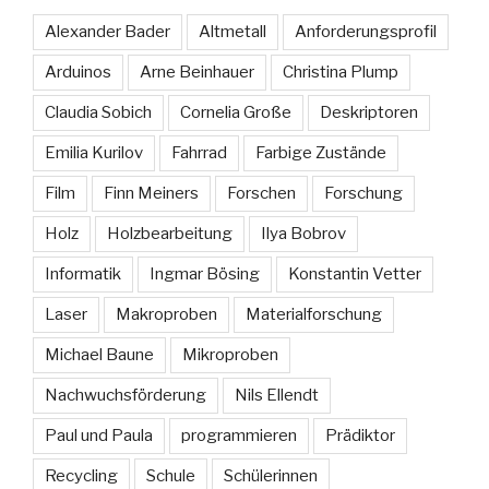
Alexander Bader
Altmetall
Anforderungsprofil
Arduinos
Arne Beinhauer
Christina Plump
Claudia Sobich
Cornelia Große
Deskriptoren
Emilia Kurilov
Fahrrad
Farbige Zustände
Film
Finn Meiners
Forschen
Forschung
Holz
Holzbearbeitung
Ilya Bobrov
Informatik
Ingmar Bösing
Konstantin Vetter
Laser
Makroproben
Materialforschung
Michael Baune
Mikroproben
Nachwuchsförderung
Nils Ellendt
Paul und Paula
programmieren
Prädiktor
Recycling
Schule
Schülerinnen