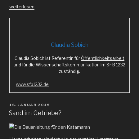
„Endspurt
weiterlesen
mit
ordentlich
Dampf!“
Claudia Sobich
Claudia Sobich ist Referentin für
Öffentlichkeitsarbeit
und für die Wissenschaftskommunikation im SFB 1232
zuständig.
www.sfb1232.de
VERÖFFENTLICHT
16. JANUAR 2019
AM
Sand im Getriebe?