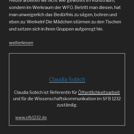
Heute arbeiten wir nicht wie gewohnt im Kunstraum,
sondern im Werkraum der WFO. Betritt man diesen, hat
man unweigerlich das Bedürfnis zu sägen, bohren und
eben zu: Werkeln! Die Mädchen stürmen zu den Tischen
und setzen sich in ihren Gruppen aufgeregt hin.
„Sand
weiterlesen
im
Getriebe?“
Claudia Sobich
Claudia Sobich ist Referentin für
Öffentlichkeitsarbeit
und für die Wissenschaftskommunikation im SFB 1232
zuständig.
www.sfb1232.de