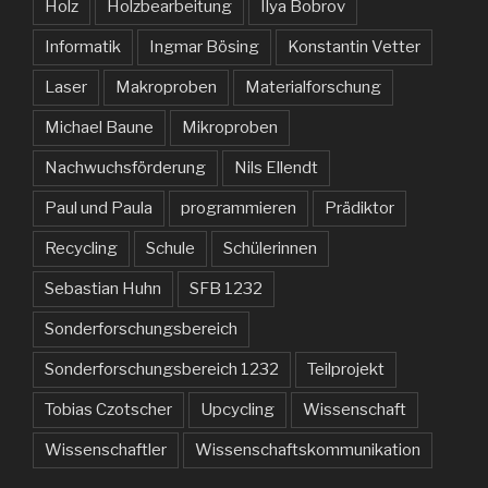
Holz
Holzbearbeitung
Ilya Bobrov
Informatik
Ingmar Bösing
Konstantin Vetter
Laser
Makroproben
Materialforschung
Michael Baune
Mikroproben
Nachwuchsförderung
Nils Ellendt
Paul und Paula
programmieren
Prädiktor
Recycling
Schule
Schülerinnen
Sebastian Huhn
SFB 1232
Sonderforschungsbereich
Sonderforschungsbereich 1232
Teilprojekt
Tobias Czotscher
Upcycling
Wissenschaft
Wissenschaftler
Wissenschaftskommunikation