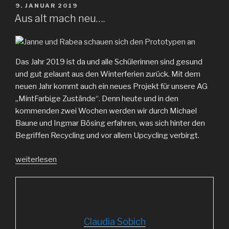
VERÖFFENTLICHT
9. JANUAR 2019
AM
Aus alt mach neu….
Das Jahr 2019 ist da und alle Schülerinnen sind gesund
und gut gelaunt aus den Winterferien zurück. Mit dem
neuen Jahr kommt auch ein neues Projekt für unsere AG
„MintFarbige Zustände“. Denn heute und in den
kommenden zwei Wochen werden wir durch Michael
Baune und Ingmar Bösing erfahren, was sich hinter den
Begriffen Recycling und vor allem Upcycling verbirgt.
„Aus
weiterlesen
alt
mach
neu….“
Claudia Sobich