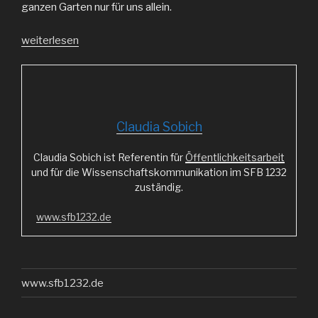
ganzen Garten nur für uns allein.
„Was
weiterlesen
das
Auge
sonst
nicht
sieht!“
Claudia Sobich
Claudia Sobich ist Referentin für
Öffentlichkeitsarbeit
und für die Wissenschaftskommunikation im SFB 1232
zuständig.
www.sfb1232.de
www.sfb1232.de