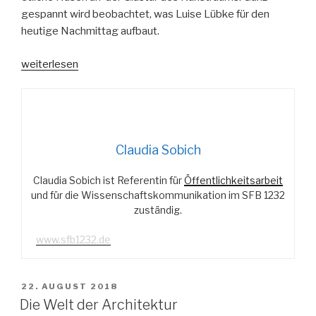
gespannt wird beobachtet, was Luise Lübke für den
heutige Nachmittag aufbaut.
„Bauen
weiterlesen
wie
die
Weltmeisterinnen“
Claudia Sobich
Claudia Sobich ist Referentin für
Öffentlichkeitsarbeit
und für die Wissenschaftskommunikation im SFB 1232
zuständig.
www.sfb1232.de
VERÖFFENTLICHT
22. AUGUST 2018
AM
Die Welt der Architektur