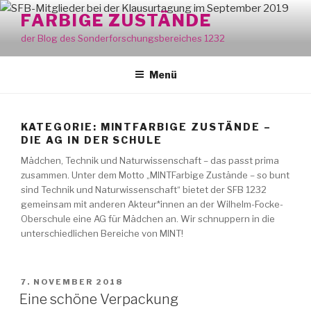
Zum
FARBIGE ZUSTÄNDE
Inhalt
der Blog des Sonderforschungsbereiches 1232
springen
Menü
KATEGORIE:
MINTFARBIGE ZUSTÄNDE –
DIE AG IN DER SCHULE
Mädchen, Technik und Naturwissenschaft – das passt prima
zusammen. Unter dem Motto „MINTFarbige Zustände – so bunt
sind Technik und Naturwissenschaft“ bietet der SFB 1232
gemeinsam mit anderen Akteur*innen an der Wilhelm-Focke-
Oberschule eine AG für Mädchen an. Wir schnuppern in die
unterschiedlichen Bereiche von MINT!
VERÖFFENTLICHT
7. NOVEMBER 2018
AM
Eine schöne Verpackung