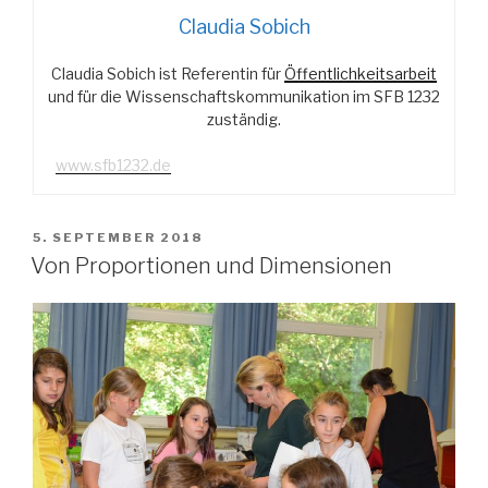
Claudia Sobich
Claudia Sobich ist Referentin für
Öffentlichkeitsarbeit
und für die Wissenschaftskommunikation im SFB 1232
zuständig.
www.sfb1232.de
VERÖFFENTLICHT
5. SEPTEMBER 2018
AM
Von Proportionen und Dimensionen