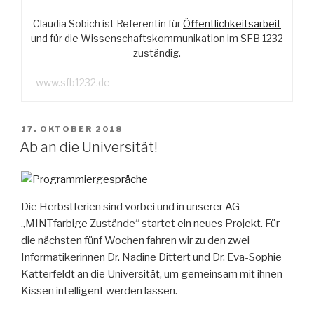
Claudia Sobich ist Referentin für
Öffentlichkeitsarbeit
und für die Wissenschaftskommunikation im SFB 1232
zuständig.
www.sfb1232.de
VERÖFFENTLICHT
17. OKTOBER 2018
AM
Ab an die Universität!
Die Herbstferien sind vorbei und in unserer AG
„MINTfarbige Zustände“ startet ein neues Projekt. Für
die nächsten fünf Wochen fahren wir zu den zwei
Informatikerinnen Dr. Nadine Dittert und Dr. Eva-Sophie
Katterfeldt an die Universität, um gemeinsam mit ihnen
Kissen intelligent werden lassen.