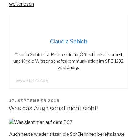
„Ab
weiterlesen
an
die
Universität!“
Claudia Sobich
Claudia Sobich ist Referentin für
Öffentlichkeitsarbeit
und für die Wissenschaftskommunikation im SFB 1232
zuständig.
www.sfb1232.de
VERÖFFENTLICHT
17. SEPTEMBER 2018
AM
Was das Auge sonst nicht sieht!
Auch heute wieder sitzen die Schülerinnen bereits lange