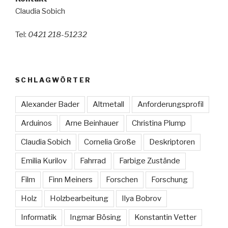
Claudia Sobich
Tel:
0421 218-51232
SCHLAGWÖRTER
Alexander Bader
Altmetall
Anforderungsprofil
Arduinos
Arne Beinhauer
Christina Plump
Claudia Sobich
Cornelia Große
Deskriptoren
Emilia Kurilov
Fahrrad
Farbige Zustände
Film
Finn Meiners
Forschen
Forschung
Holz
Holzbearbeitung
Ilya Bobrov
Informatik
Ingmar Bösing
Konstantin Vetter