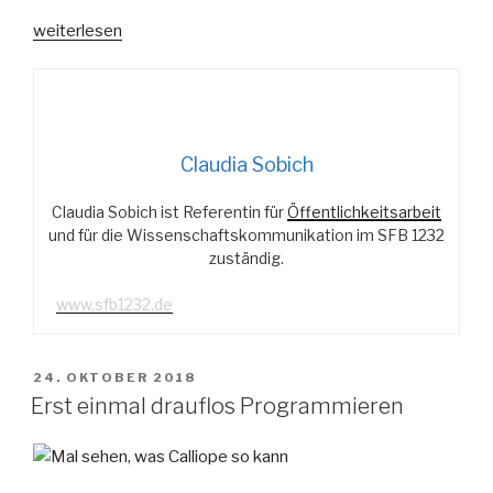
„Von
weiterlesen
Gute-
Laune-
und
Grusel-
Kissen“
Claudia Sobich
Claudia Sobich ist Referentin für
Öffentlichkeitsarbeit
und für die Wissenschaftskommunikation im SFB 1232
zuständig.
www.sfb1232.de
VERÖFFENTLICHT
24. OKTOBER 2018
AM
Erst einmal drauflos Programmieren