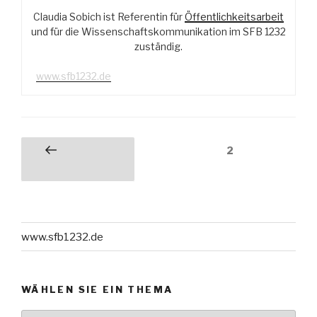
Technik
Claudia Sobich ist Referentin für
Öffentlichkeitsarbeit
und
und für die Wissenschaftskommunikation im SFB 1232
Naturwissenschaften“
zuständig.
www.sfb1232.de
Seitennummerierung
Seite
2
Vorherige
der
Seite
Beiträge
www.sfb1232.de
WÄHLEN SIE EIN THEMA