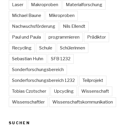
Laser
Makroproben
Materialforschung
Michael Baune
Mikroproben
Nachwuchsförderung
Nils Ellendt
Paul und Paula
programmieren
Prädiktor
Recycling
Schule
Schülerinnen
Sebastian Huhn
SFB 1232
Sonderforschungsbereich
Sonderforschungsbereich 1232
Teilprojekt
Tobias Czotscher
Upcycling
Wissenschaft
Wissenschaftler
Wissenschaftskommunikation
SUCHEN