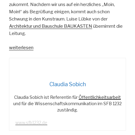
zukommt. Nachdem wir uns auf ein herzliches „Moin,
Moin!“ als Begrüßung einigen, kommt auch schon
Schwung in den Kunstraum. Luise Lübke von der
Architektur und Bauschule BAUKASTEN
übernimmt die
Leitung.
„Die
weiterlesen
Welt
der
Architektur“
Claudia Sobich
Claudia Sobich ist Referentin für
Öffentlichkeitsarbeit
und für die Wissenschaftskommunikation im SFB 1232
zuständig.
www.sfb1232.de