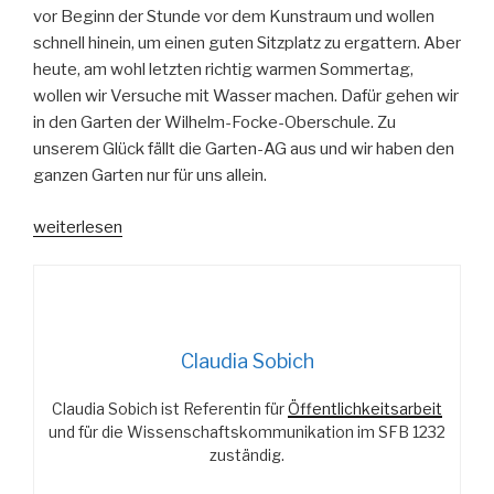
vor Beginn der Stunde vor dem Kunstraum und wollen
schnell hinein, um einen guten Sitzplatz zu ergattern. Aber
heute, am wohl letzten richtig warmen Sommertag,
wollen wir Versuche mit Wasser machen. Dafür gehen wir
in den Garten der Wilhelm-Focke-Oberschule. Zu
unserem Glück fällt die Garten-AG aus und wir haben den
ganzen Garten nur für uns allein.
„Was
weiterlesen
das
Auge
sonst
nicht
sieht!“
Claudia Sobich
Claudia Sobich ist Referentin für
Öffentlichkeitsarbeit
und für die Wissenschaftskommunikation im SFB 1232
zuständig.