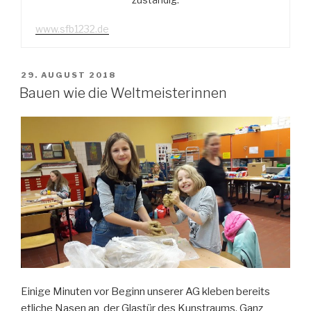
www.sfb1232.de
VERÖFFENTLICHT
29. AUGUST 2018
AM
Bauen wie die Weltmeisterinnen
Einige Minuten vor Beginn unserer AG kleben bereits
etliche Nasen an der Glastür des Kunstraums. Ganz