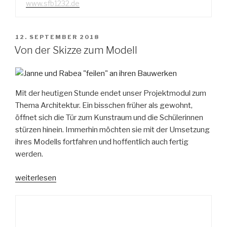
www.sfb1232.de
VERÖFFENTLICHT
12. SEPTEMBER 2018
AM
Von der Skizze zum Modell
Mit der heutigen Stunde endet unser Projektmodul zum
Thema Architektur. Ein bisschen früher als gewohnt,
öffnet sich die Tür zum Kunstraum und die Schülerinnen
stürzen hinein. Immerhin möchten sie mit der Umsetzung
ihres Modells fortfahren und hoffentlich auch fertig
werden.
„Von
weiterlesen
der
Skizze
zum
Modell“