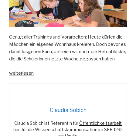
Genug aller Trainings und Vorarbeiten: Heute dürfen die
Mädchen ein eigenes Wohnhaus kreieren. Doch bevor es
damit losgehen kann, befreien wir noch die Betonblöcke,
die die Schülerinnen letzte Woche gegossen haben.
„Von
weiterlesen
Proportionen
und
Dimensionen“
Claudia Sobich
Claudia Sobich ist Referentin für
Öffentlichkeitsarbeit
und für die Wissenschaftskommunikation im SFB 1232
zuständig.